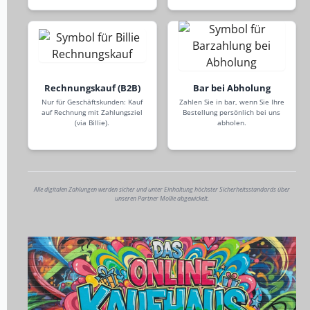
Rechnungskauf (B2B)
Bar bei Abholung
Nur für Geschäftskunden: Kauf
Zahlen Sie in bar, wenn Sie Ihre
auf Rechnung mit Zahlungsziel
Bestellung persönlich bei uns
(via Billie).
abholen.
Alle digitalen Zahlungen werden sicher und unter Einhaltung höchster Sicherheitsstandards über
unseren Partner Mollie abgewickelt.