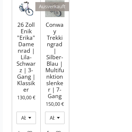
Ausverkauft
26 Zoll
Conwa
Enik
y
"Erika"
Trekki
Dame
ngrad
nrad |
|
Lila-
Silber-
Schwar
Blau |
z | 3-
Multifu
Gang |
nktion
Klassik
slenke
er
r | 7-
Gang
130,00 €
150,00 €