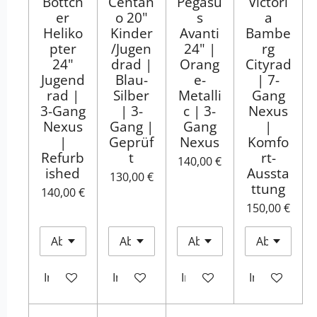
Böttch
Centan
Pegasu
Victori
er
o 20"
s
a
Heliko
Kinder
Avanti
Bambe
pter
/Jugen
24" |
rg
24"
drad |
Orang
Cityrad
Jugend
Blau-
e-
| 7-
rad |
Silber
Metalli
Gang
3-Gang
| 3-
c | 3-
Nexus
Nexus
Gang |
Gang
|
|
Geprüf
Nexus
Komfo
Refurb
t
rt-
140,00 €
ished
Aussta
130,00 €
ttung
140,00 €
150,00 €
In den Warenkorb
In den Warenkorb
In den Warenkorb
In den Ware