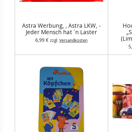
Astra Werbung, , Astra LKW, -
Hoc
Jeder Mensch hat ´n Laster
„
(Lim
6,99 €
zzgl.
Versandkosten
5