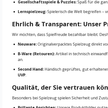
Gesellschaftsspiele & Puzzles:
Spaß für die ganz
Lernspielzeug:
Spielerisch die Welt begreifen – 
Ehrlich & Transparent: Unser P
Wir möchten, dass Spielfreude bezahlbar bleibt. Desh
Neuware:
Originalverpacktes Spielzeug direkt vo
B-Ware (Retouren):
Artikel in technisch einwandf
an.
Second Hand:
Händisch geprüftes, gut erhaltenes
UVP
.
Qualität, der Sie vertrauen kö
Besonders bei Spielzeug spielen Sicherheit und Zusta
Brillante Ansichten:
Unsere Produktbilder nutz