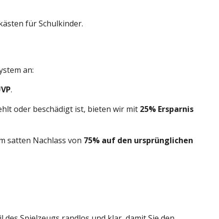
kästen für Schulkinder.
system an:
UVP
.
hlt oder beschädigt ist, bieten wir mit
25% Ersparnis
em satten Nachlass von
75% auf den ursprünglichen
il des Spielzeugs randlos und klar, damit Sie den