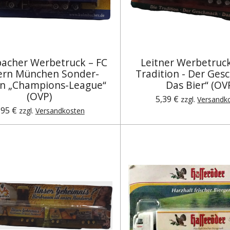
acher Werbetruck – FC
Leitner Werbetruck
ern München Sonder-
Tradition - Der Ges
on „Champions-League“
Das Bier“ (OV
(OVP)
5,39 €
zzgl.
Versandk
,95 €
zzgl.
Versandkosten