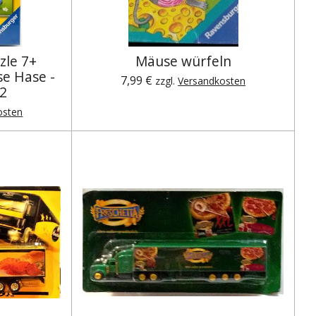
zle 7+
Mäuse würfeln
se Hase -
7,99 €
zzgl.
Versandkosten
22
osten