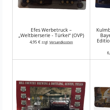
Efes Werbetruck –
Kulmb
„Weltbierserie - Türkei“ (OVP)
Bay
Editi
4,95 €
zzgl.
Versandkosten
6