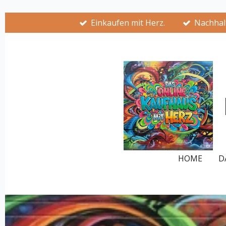
Zum
Einkaufen mit Herz.
Nachhalt
Hauptinhalt
springen
HOME
D