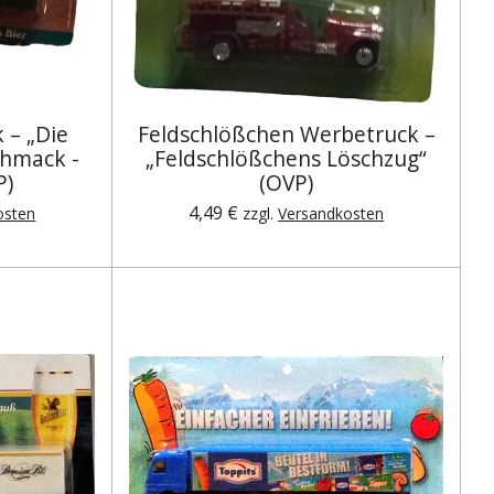
 – „Die
Feldschlößchen Werbetruck –
chmack -
„Feldschlößchens Löschzug“
P)
(OVP)
4,49 €
osten
zzgl.
Versandkosten