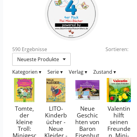
590 Ergebnisse
Sortieren:
Kategorien
▾
Serie
▾
Verlag
▾
Zustand
▾
Tomte,
LITO-
Neue
Valentin
der
Kinderb
Geschic
hilft
kleine
ücher -
hten von
seinen
Troll:
Neue
Baron
Freunde
Minigesc
Kleider -
Eisenhut
n. Mini-