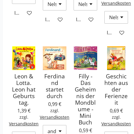
Versandkosten
In den Warenkorb
In den Warenkorb
In den Warenkorb
In den War
Leon &
Ferdina
Filly -
Geschic
Lotta.
nd
Das
hten aus
Leon hat
startet
Geheim
der
Geburts
durch
nis der
Ferienze
tag.
Mondbl
it
0,99 €
ume -
1,39 €
0,69 €
zzgl.
Mini
zzgl.
Versandkosten
zzgl.
Buch
Versandkosten
Versandkosten
0,59 €