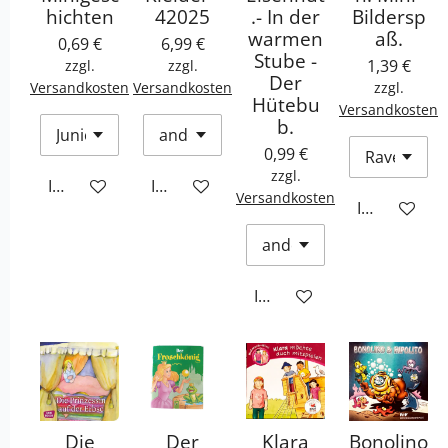
hichten
42025
.- In der
Bildersp
warmen
aß.
0,69 €
6,99 €
Stube -
1,39 €
zzgl.
zzgl.
Der
Versandkosten
Versandkosten
zzgl.
Hütebu
Versandkosten
b.
0,99 €
zzgl.
In den Warenkorb
In den Warenkorb
Versandkosten
In den War
In den Warenkorb
Die
Der
Klara
Bonolino