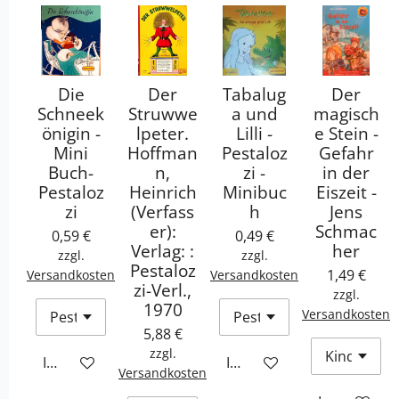
Die
Der
Tabalug
Der
Schneek
Struwwe
a und
magisch
önigin -
lpeter.
Lilli -
e Stein -
Mini
Hoffman
Pestaloz
Gefahr
Buch-
n,
zi -
in der
Pestaloz
Heinrich
Minibuc
Eiszeit -
zi
(Verfass
h
Jens
er):
Schmac
0,59 €
0,49 €
Verlag: :
her
zzgl.
zzgl.
Pestaloz
1,49 €
Versandkosten
Versandkosten
zi-Verl.,
zzgl.
1970
Versandkosten
5,88 €
zzgl.
In den Warenkorb
In den Warenkorb
Versandkosten