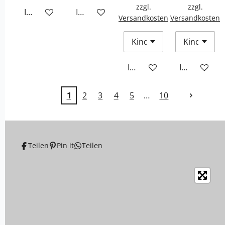
zzgl.
zzgl.
In den Warenkorb
In den Warenkorb
Versandkosten
Versandkosten
In den Warenkorb
In den War
1
2
3
4
5
10
Teilen
Pin it
Teilen