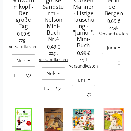
Schwam
große
starken
er in
mkopf -
Sandstu
Männer
den
Der
rm -
- Listige
Bergen
große
Nelson
Täuschu
0,69 €
Tag
Mini-
ng -
zzgl.
Buch
"Junior".
0,69 €
Versandkosten
Nr.4
Mini-
zzgl.
Buch
0,49 €
Versandkosten
0,99 €
zzgl.
Versandkosten
zzgl.
In den War
Versandkosten
In den Warenkorb
In den Warenkorb
In den Warenkorb