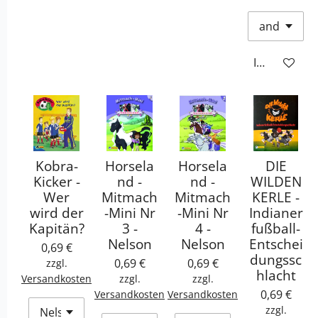
In den War
Kobra-
Horsela
Horsela
DIE
Kicker -
nd -
nd -
WILDEN
Wer
Mitmach
Mitmach
KERLE -
wird der
-Mini Nr
-Mini Nr
Indianer
Kapitän?
3 -
4 -
fußball-
Nelson
Nelson
Entschei
0,69 €
dungssc
0,69 €
0,69 €
zzgl.
hlacht
Versandkosten
zzgl.
zzgl.
0,69 €
Versandkosten
Versandkosten
zzgl.