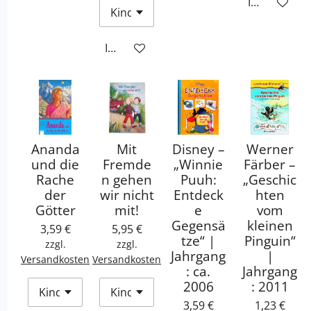
In den War
In den Warenkorb
Ananda
Mit
Disney –
Werner
und die
Fremde
„Winnie
Färber –
Rache
n gehen
Puuh:
„Geschic
der
wir nicht
Entdeck
hten
Götter
mit!
e
vom
Gegensä
kleinen
3,59 €
5,95 €
tze“ |
Pinguin“
zzgl.
zzgl.
Jahrgang
|
Versandkosten
Versandkosten
: ca.
Jahrgang
2006
: 2011
3,59 €
1,23 €