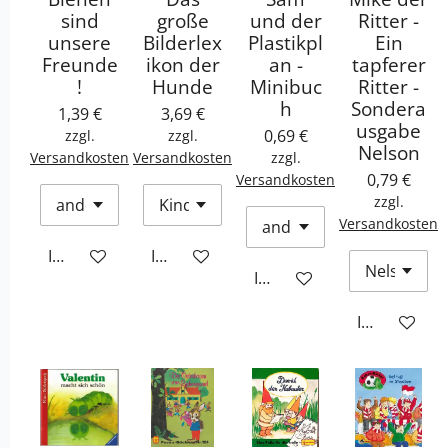
sind
große
und der
Ritter -
unsere
Bilderlex
Plastikpl
Ein
Freunde
ikon der
an -
tapferer
!
Hunde
Minibuc
Ritter -
h
Sondera
1,39 €
3,69 €
usgabe
0,69 €
zzgl.
zzgl.
Nelson
Versandkosten
Versandkosten
zzgl.
0,79 €
Versandkosten
zzgl.
Versandkosten
In den Warenkorb
In den Warenkorb
In den Warenkorb
In den War