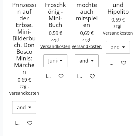
Prinzessi
Froschk
möchte
und
n auf
önig -
auch
Hipolito
der
Mini-
mitspiel
0,69 €
Erbse.
Buch
en
zzgl.
Mini-
0,59 €
0,69 €
Versandkosten
Bilderbu
zzgl.
zzgl.
ch. Don
Versandkosten
Versandkosten
Bosco
Minis:
In den War
Märche
n
In den Warenkorb
In den Warenkorb
0,69 €
zzgl.
Versandkosten
In den Warenkorb