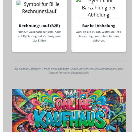
Rechnungskauf (B2B)
Bar bei Abholung
Nur für Geschäftskunden: Kauf
Zahlen Sie in bar, wenn Sie Ihre
auf Rechnung mit Zahlungsziel
Bestellung persönlich bei uns
(via Billie).
abholen.
Alle digitalen Zahlungen werden sicher und unter Einhaltung höchster Sicherheitsstandards über
unseren Partner Mollie abgewickelt.