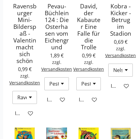
Ravensb
Pevau-
David,
Kobra -
urger
Büchlein
der
Kicker -
Mini-
124 : Die
Kabaute
Betrug
Bildersp
Osterha
r Eine
im
aß -
sen vom
Falle für
Stadion
Valentin
Eichengr
die
0,69 €
macht
und
Trolle
zzgl.
sich
1,89 €
0,99 €
Versandkosten
schön
zzgl.
zzgl.
0,99 €
Versandkosten
Versandkosten
zzgl.
Versandkosten
In den War
In den Warenkorb
In den Warenkorb
In den Warenkorb