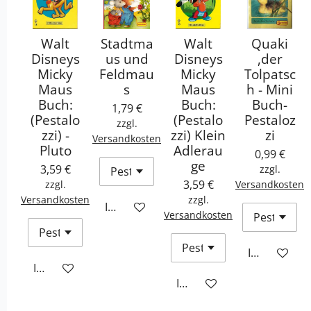
Walt
Stadtma
Walt
Quaki
Disneys
us und
Disneys
,der
Micky
Feldmau
Micky
Tolpatsc
Maus
s
Maus
h - Mini
Buch:
Buch:
Buch-
1,79 €
(Pestalo
(Pestalo
Pestaloz
zzgl.
zzi) -
zzi) Klein
zi
Versandkosten
Pluto
Adlerau
0,99 €
ge
3,59 €
zzgl.
3,59 €
zzgl.
Versandkosten
Versandkosten
zzgl.
In den Warenkorb
Versandkosten
In den War
In den Warenkorb
In den Warenkorb