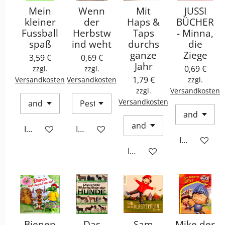
Mein
Wenn
Mit
JUSSI
kleiner
der
Haps &
BÜCHER
Fussball
Herbstw
Taps
- Minna,
spaß
ind weht
durchs
die
ganze
Ziege
3,59 €
0,69 €
Jahr
0,69 €
zzgl.
zzgl.
1,79 €
Versandkosten
Versandkosten
zzgl.
zzgl.
Versandkosten
Versandkosten
In den Warenkorb
In den Warenkorb
In den War
In den Warenkorb
Bienen
Das
Sam
Mike der