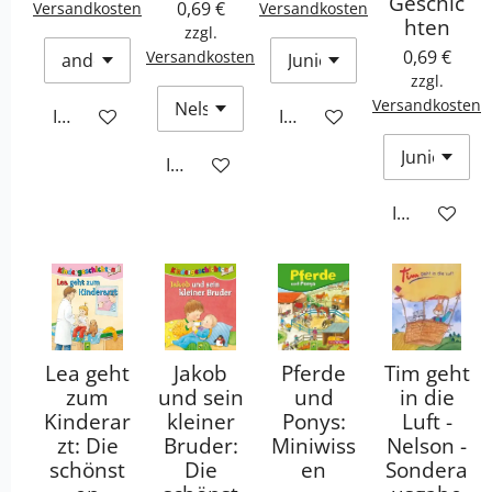
Geschic
0,69 €
Versandkosten
Versandkosten
hten
zzgl.
0,69 €
Versandkosten
zzgl.
Versandkosten
In den Warenkorb
In den Warenkorb
In den Warenkorb
In den War
Lea geht
Jakob
Pferde
Tim geht
zum
und sein
und
in die
Kinderar
kleiner
Ponys:
Luft -
zt: Die
Bruder:
Miniwiss
Nelson -
schönst
Die
en
Sondera