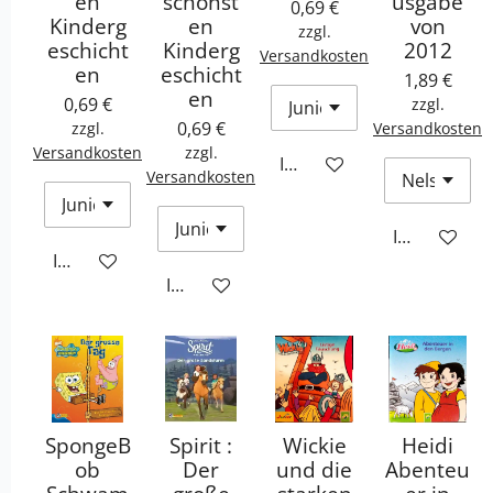
en
schönst
usgabe
0,69 €
Kinderg
en
von
zzgl.
eschicht
Kinderg
2012
Versandkosten
en
eschicht
1,89 €
en
0,69 €
zzgl.
0,69 €
zzgl.
Versandkosten
Versandkosten
zzgl.
In den Warenkorb
Versandkosten
In den War
In den Warenkorb
In den Warenkorb
SpongeB
Spirit :
Wickie
Heidi
ob
Der
und die
Abenteu