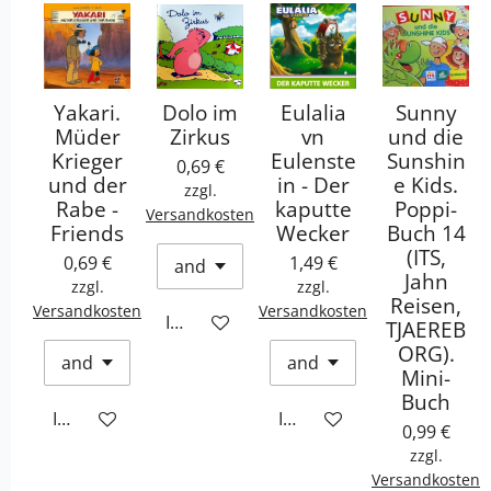
Yakari.
Dolo im
Eulalia
Sunny
Müder
Zirkus
vn
und die
Krieger
Eulenste
Sunshin
0,69 €
und der
in - Der
e Kids.
zzgl.
Rabe -
kaputte
Poppi-
Versandkosten
Friends
Wecker
Buch 14
(ITS,
0,69 €
1,49 €
Jahn
zzgl.
zzgl.
Reisen,
Versandkosten
Versandkosten
In den Warenkorb
TJAEREB
ORG).
Mini-
Buch
In den Warenkorb
In den Warenkorb
0,99 €
zzgl.
Versandkosten