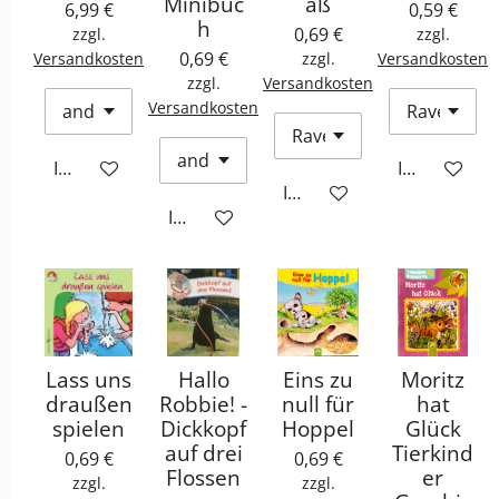
Minibuc
aß
6,99 €
0,59 €
h
0,69 €
zzgl.
zzgl.
0,69 €
Versandkosten
zzgl.
Versandkosten
zzgl.
Versandkosten
Versandkosten
In den Warenkorb
In den War
In den Warenkorb
In den Warenkorb
Lass uns
Hallo
Eins zu
Moritz
draußen
Robbie! -
null für
hat
spielen
Dickkopf
Hoppel
Glück
auf drei
Tierkind
0,69 €
0,69 €
Flossen
er
zzgl.
zzgl.