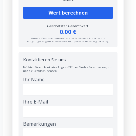
Wert berechnen
Geschätzter Gesamtwert:
0.00 €
Hinweis: Dies ist ein unverbindlicher Schätzwert. Ein faires und
endgültiges Angebot erstellen wir nach professioneller Begutachtung.
Kontaktieren Sie uns
Möchten Sie ein konkretes Angebot? Füllen Sie das Formular aus, um
uns die Details zu senden.
Ihr Name
Ihre E-Mail
Bemerkungen