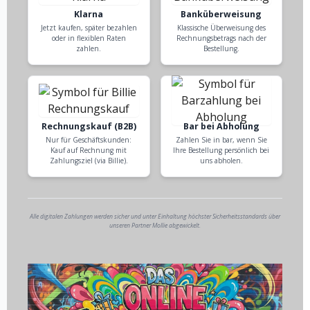
Klarna
Banküberweisung
Jetzt kaufen, später bezahlen
Klassische Überweisung des
oder in flexiblen Raten
Rechnungsbetrags nach der
zahlen.
Bestellung.
Rechnungskauf (B2B)
Bar bei Abholung
Nur für Geschäftskunden:
Zahlen Sie in bar, wenn Sie
Kauf auf Rechnung mit
Ihre Bestellung persönlich bei
Zahlungsziel (via Billie).
uns abholen.
Alle digitalen Zahlungen werden sicher und unter Einhaltung höchster Sicherheitsstandards über
unseren Partner Mollie abgewickelt.