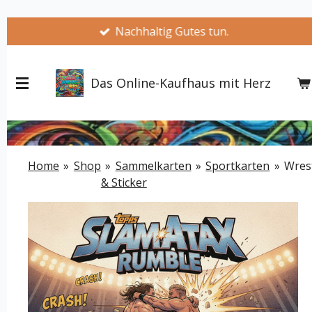
Zum
Nachhaltig Gutes tun.
Hauptinhalt
springen
Das Online-Kaufhaus mit Herz
Home
»
Shop
»
Sammelkarten
»
Sportkarten
»
Wres
& Sticker