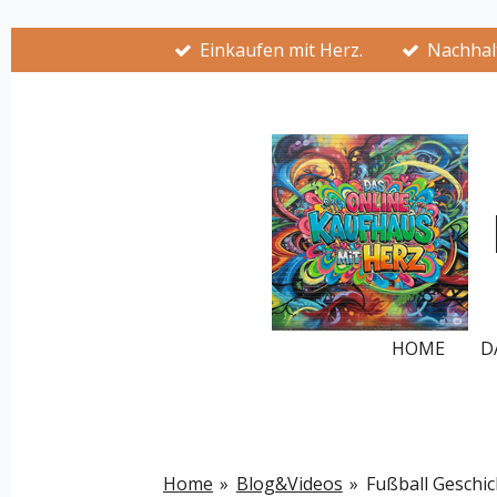
Zum
Einkaufen mit Herz.
Nachhalt
Hauptinhalt
springen
HOME
D
Home
»
Blog&Videos
»
Fußball Geschi