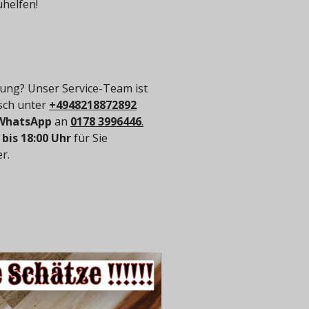
uhelfen!
ung? Unser Service-Team ist
isch unter
+4948218872892
WhatsApp
an
0178 3996446
.
 bis 18:00 Uhr
für Sie
r.