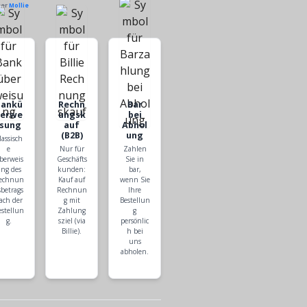
ber
Mollie
Bankü
Rechn
Bar
berwe
ungsk
bei
isung
auf
Abhol
(B2B)
ung
lassisch
e
Nur für
Zahlen
berweis
Geschäfts
Sie in
ng des
kunden:
bar,
echnun
Kauf auf
wenn Sie
sbetrags
Rechnun
Ihre
ach der
g mit
Bestellun
estellun
Zahlung
g
g.
sziel (via
persönlic
Billie).
h bei
uns
abholen.