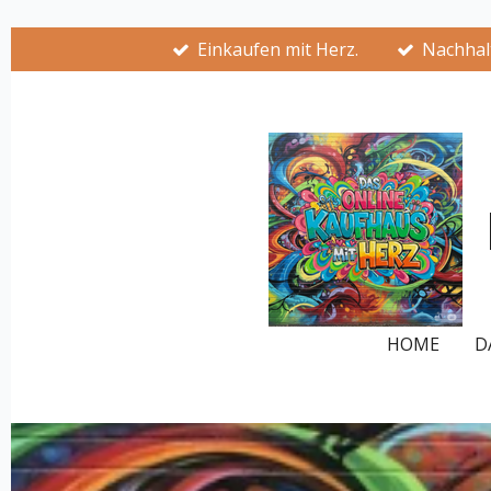
Zum
Einkaufen mit Herz.
Nachhalt
Hauptinhalt
springen
HOME
D