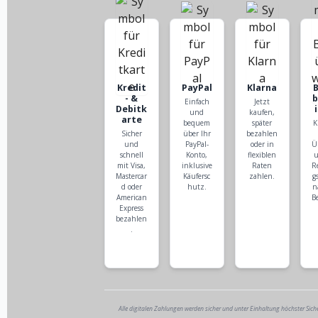
Kredit
PayPal
Klarna
- &
Einfach
Jetzt
Debitk
und
kaufen,
arte
bequem
später
K
Sicher
über Ihr
bezahlen
und
PayPal-
oder in
Ü
schnell
Konto,
flexiblen
u
mit Visa,
inklusive
Raten
R
Mastercar
Käufersc
zahlen.
g
d oder
hutz.
n
American
B
Express
bezahlen
.
Alle digitalen Zahlungen werden sicher und unter Einhaltung höchster Sich