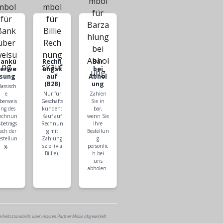
Bankü
Rechn
Bar
berwe
ungsk
bei
isung
auf
Abhol
(B2B)
ung
lassisch
e
Nur für
Zahlen
berweis
Geschäfts
Sie in
ng des
kunden:
bar,
echnun
Kauf auf
wenn Sie
sbetrags
Rechnun
Ihre
ach der
g mit
Bestellun
estellun
Zahlung
g
g.
sziel (via
persönlic
Billie).
h bei
uns
abholen.
erheitsstandards über unseren Partner Mollie abgewickelt.