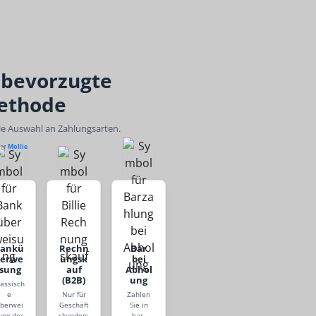
 bevorzugte
ethode
ble Auswahl an Zahlungsarten.
ber
Mollie
Bankü
Rechn
Bar
berwe
ungsk
bei
isung
auf
Abhol
(B2B)
ung
lassisch
e
Nur für
Zahlen
berwei
Geschäft
Sie in
ung des
skunden:
bar,