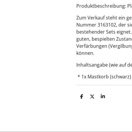
Produktbeschreibung: Pl
Zum Verkauf steht ein g
Nummer 3163102, der sich
bestehender Sets eignet.
guten, bespielten Zustand
Verfärbungen (Vergilbung
können.
Inhaltsangabe (wie auf d
* 1x Mastkorb (schwarz)
T
T
T
e
e
e
i
i
i
l
l
l
e
e
e
n
n
n