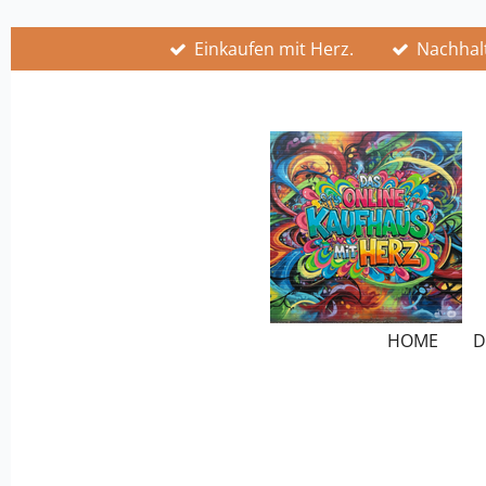
Zum
Einkaufen mit Herz.
Nachhalt
Hauptinhalt
springen
HOME
D