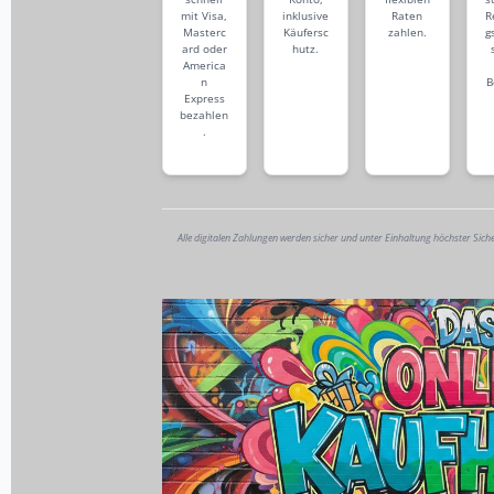
mit Visa,
inklusive
Raten
R
Masterc
Käufersc
zahlen.
g
ard oder
hutz.
America
n
B
Express
bezahlen
.
Alle digitalen Zahlungen werden sicher und unter Einhaltung höchster Sich