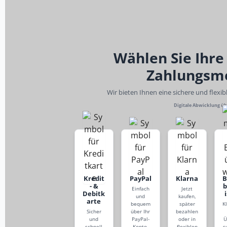
Wählen Sie Ihre
Zahlungsm
Wir bieten Ihnen eine sichere und flexi
Digitale Abwicklung ü
Kredit
PayPal
Klarna
- &
Einfach
Jetzt
Debitk
und
kaufen,
arte
bequem
später
K
Sicher
über Ihr
bezahlen
und
PayPal-
oder in
Ü
schnell
Konto,
flexiblen
s