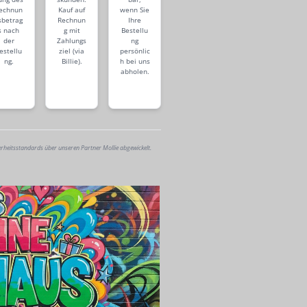
echnun
Kauf auf
wenn Sie
sbetrag
Rechnun
Ihre
s nach
g mit
Bestellu
der
Zahlungs
ng
estellu
ziel (via
persönlic
ng.
Billie).
h bei uns
abholen.
erheitsstandards über unseren Partner Mollie abgewickelt.