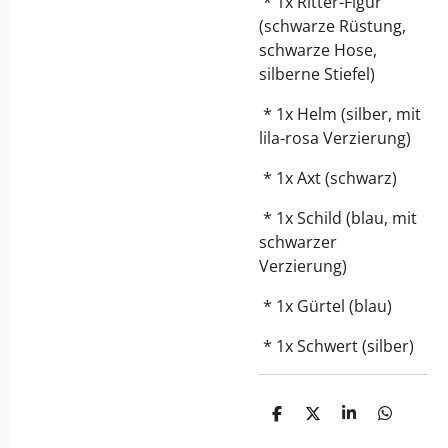
* 1x Ritter-Figur
(schwarze Rüstung,
schwarze Hose,
silberne Stiefel)
* 1x Helm (silber, mit
lila-rosa Verzierung)
* 1x Axt (schwarz)
* 1x Schild (blau, mit
schwarzer
Verzierung)
* 1x Gürtel (blau)
* 1x Schwert (silber)
T
T
T
T
e
e
e
e