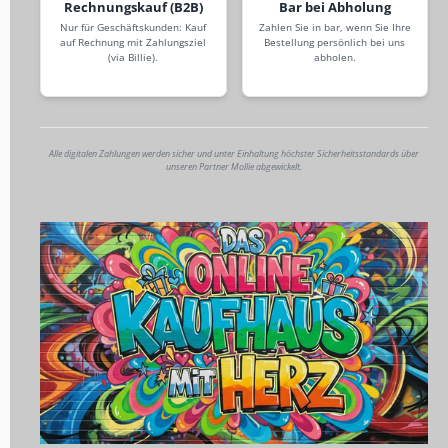
Rechnungskauf (B2B)
Bar bei Abholung
Nur für Geschäftskunden: Kauf
Zahlen Sie in bar, wenn Sie Ihre
auf Rechnung mit Zahlungsziel
Bestellung persönlich bei uns
(via Billie).
abholen.
Alle digitalen Zahlungen werden sicher und unter Einhaltung höchster Sicherheitsstandards über
unseren Partner Mollie abgewickelt.