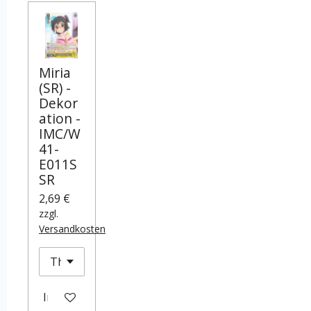
Miria
(SR) -
Dekor
ation -
IMC/W
41-
E011S
SR
2,69 €
zzgl.
Versandkosten
In den Warenkorb