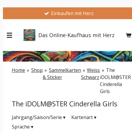
Zum
Einkaufen mit Herz.
Hauptinhalt
springen
Das Online-Kaufhaus mit Herz
Home
»
Shop
»
Sammelkarten
»
Weiss
»
The
& Sticker
Schwarz
iDOLM@STER
Cinderella
Girls
The iDOLM@STER Cinderella Girls
Jahrgang/Saison/Serie
▾
Kartenart
▾
Sprache
▾