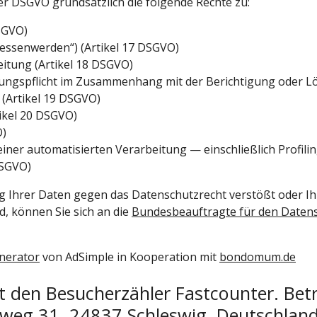
r DSGVO grundsätzlich die folgende Rechte zu:
DSGVO)
essenwerden“) (Artikel 17 DSGVO)
itung (Artikel 18 DSGVO)
ilungspflicht im Zusammenhang mit der Berichtigung oder
(Artikel 19 DSGVO)
ikel 20 DSGVO)
O)
f einer automatisierten Verarbeitung — einschließlich Prof
DSGVO)
g Ihrer Daten gegen das Datenschutzrecht verstößt oder I
d, können Sie sich an die
Bundesbeauftragte für den Datensc
nerator
von AdSimple in Kooperation mit
bondomum.de
 den Besucherzähler Fastcounter. Betr
weg 31, 24837 Schleswig, Deutschland.