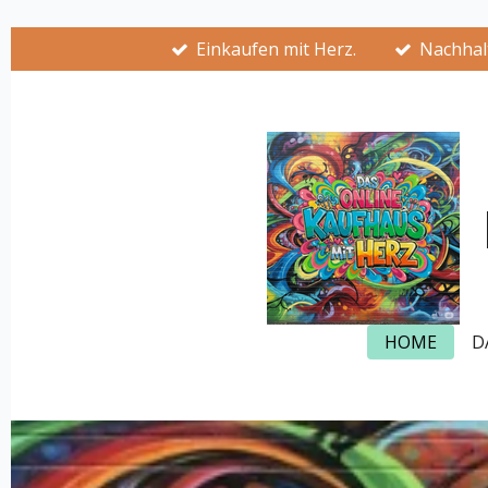
Zum
Einkaufen mit Herz.
Nachhalt
Hauptinhalt
springen
HOME
D