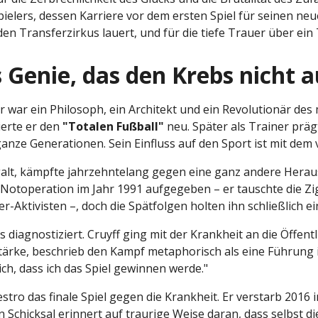
ielers, dessen Karriere vor dem ersten Spiel für seinen neu
n Transferzirkus lauert, und für die tiefe Trauer über ein 
s Genie, das den Krebs nicht 
er war ein Philosoph, ein Architekt und ein Revolutionär des
erte er den
"Totalen Fußball"
neu. Später als Trainer präg
nze Generationen. Sein Einfluss auf den Sport ist mit dem
 galt, kämpfte jahrzehntelang gegen eine ganz andere Herau
Notoperation im Jahr 1991 aufgegeben – er tauschte die Z
Aktivisten –, doch die Spätfolgen holten ihn schließlich ei
diagnostiziert. Cruyff ging mit der Krankheit an die Öffen
tärke, beschrieb den Kampf metaphorisch als eine Führung im
ich, dass ich das Spiel gewinnen werde."
tro das finale Spiel gegen die Krankheit. Er verstarb 2016 i
in Schicksal erinnert auf traurige Weise daran, dass selbst 