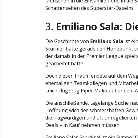
Menschen in die Einsamkeit und in die S
Schattenseiten des Superstar-Daseins.
3.
Emiliano Sala: D
Die Geschichte von
Emiliano Sala
ist ei
Stürmer hatte gerade den Höhepunkt sein
der damals in der Premier League spiel
gearbeitet hatte.
Doch dieser Traum endete auf dem Weg 
ehemaligen Teamkollegen und Mitarbeite
Leichtflugzeug Piper Malibu über dem Ä
Die anschließende, tagelange Suche nach
Hoffnung wich der schmerzhaften Gewiss
die fragwürdigen und oft unregulierten
Deals – in Kauf nehmen müssen.
Emiliano Salas Schicksal ist ein Symbol f