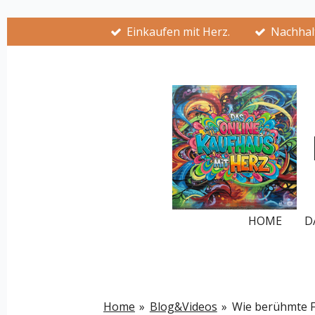
Zum
Einkaufen mit Herz.
Nachhalt
Hauptinhalt
springen
HOME
D
Home
»
Blog&Videos
»
Wie berühmte F