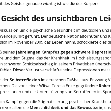
 des Geistes genauso wichtig ist wie die des Körpers.
 Gesicht des unsichtbaren Le
Diskussion um die psychische Gesundheit im deutschen und i
endepunkt geführt. Der deutsche Nationaltorhüter und Kapi
er sich im November 2009 das Leben nahm, schockierte dies d
ß seines
jahrelangen Kampfes gegen schwere Depressi
ere und dem Stigma, das der Krankheit im Hochleistungsspo
 schweren Schicksalsschlag in seinem Privatleben überschat
ehler. Dieser Verlust verschärfte seine Depressionen massi
nd der
Selbstreflexion
im deutschen Fußball aus. Er zwang Ve
chen. Die von seiner Witwe Teresa Enke gegründete
Rober
pressionen und die Unterstützung von Betroffenen im Sport
r im Kampf gegen die Stigmatisierung psychischer Krankheite
rn vor allem die
Menschlichkeit und das Bewusstsein
, da