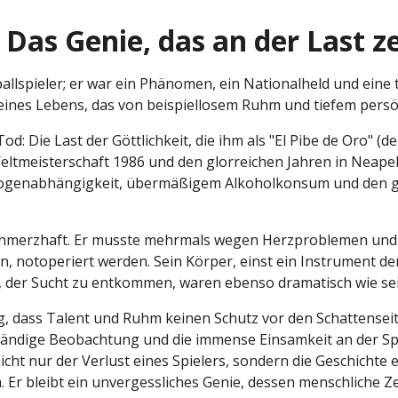
Das Genie, das an der Last z
llspieler; er war ein Phänomen, ein Nationalheld und eine 
 eines Lebens, das von beispiellosem Ruhm und tiefem persö
 Die Last der Göttlichkeit, die ihm als "El Pibe de Oro" (de
ltmeisterschaft 1986 und den glorreichen Jahren in Neapel,
 Drogenabhängigkeit, übermäßigem Alkoholkonsum und den 
hmerzhaft. Er musste mehrmals wegen Herzproblemen und a
n, notoperiert werden. Sein Körper, einst ein Instrument d
e, der Sucht zu entkommen, waren ebenso dramatisch wie sei
ng, dass Talent und Ruhm keinen Schutz vor den Schattenseit
tändige Beobachtung und die immense Einsamkeit an der Spit
cht nur der Verlust eines Spielers, sondern die Geschichte
ch. Er bleibt ein unvergessliches Genie, dessen menschliche Z