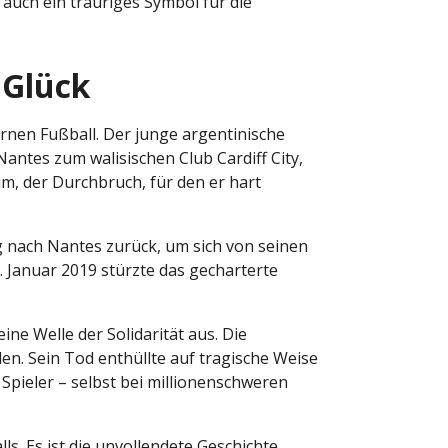
 auch ein trauriges Symbol für die
 Glück
rnen Fußball. Der junge argentinische
antes zum walisischen Club Cardiff City,
m, der Durchbruch, für den er hart
 nach Nantes zurück, um sich von seinen
 Januar 2019 stürzte das gecharterte
ne Welle der Solidarität aus. Die
n. Sein Tod enthüllte auf tragische Weise
Spieler – selbst bei millionenschweren
lls. Es ist die unvollendete Geschichte