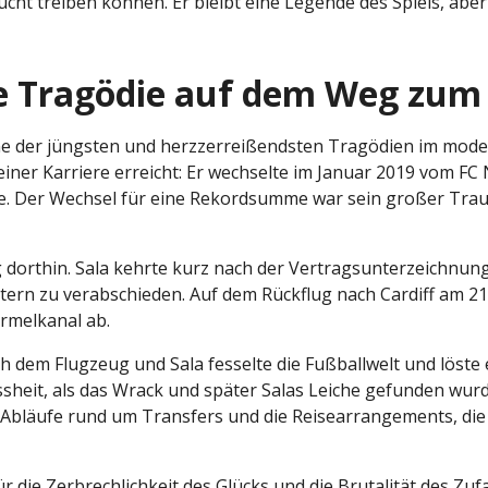
ucht treiben können. Er bleibt eine Legende des Spiels, aber
ie Tragödie auf dem Weg zum
ne der jüngsten und herzzerreißendsten Tragödien im mode
er Karriere erreicht: Er wechselte im Januar 2019 vom FC N
te. Der Wechsel für eine Rekordsumme war sein großer Trau
dorthin. Sala kehrte kurz nach der Vertragsunterzeichnung
rn zu verabschieden. Auf dem Rückflug nach Cardiff am 21.
rmelkanal ab.
 dem Flugzeug und Sala fesselte die Fußballwelt und löste ei
heit, als das Wrack und später Salas Leiche gefunden wurde
 Abläufe rund um Transfers und die Reisearrangements, die 
ür die Zerbrechlichkeit des Glücks und die Brutalität des Zufa