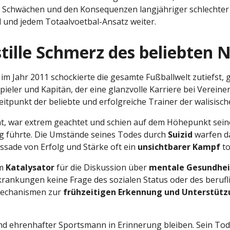
 Schwächen und den Konsequenzen langjähriger schlechter
l und jedem Totaalvoetbal-Ansatz weiter.
tille Schmerz des beliebten 
im Jahr 2011 schockierte die gesamte Fußballwelt zutiefst, 
pieler und Kapitän, der eine glanzvolle Karriere bei Verein
eitpunkt der beliebte und erfolgreiche Trainer der walisis
tät, war extrem geachtet und schien auf dem Höhepunkt seine
g führte. Die Umstände seines Todes durch
Suizid
warfen da
ssade von Erfolg und Stärke oft ein
unsichtbarer Kampf
to
em
Katalysator
für die Diskussion über
mentale Gesundhei
krankungen keine Frage des sozialen Status oder des berufl
 Mechanismen zur
frühzeitigen Erkennung und Unterstüt
und ehrenhafter Sportsmann in Erinnerung bleiben. Sein Tod