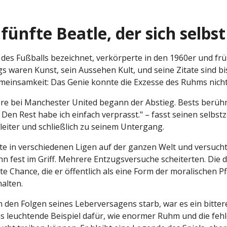
fünfte Beatle, der sich selbst
le" des Fußballs bezeichnet, verkörperte in den 1960er und f
gs waren Kunst, sein Aussehen Kult, und seine Zitate sind bis
einsamkeit: Das Genie konnte die Exzesse des Ruhms nicht 
e bei Manchester United begann der Abstieg. Bests berühmt
Den Rest habe ich einfach verprasst." – fasst seinen selb
eiter und schließlich zu seinem Untergang.
lte in verschiedenen Ligen auf der ganzen Welt und versuchte
hn fest im Griff. Mehrere Entzugsversuche scheiterten. Die
te Chance, die er öffentlich als eine Form der moralischen Pf
alten.
n den Folgen seines Leberversagens starb, war es ein bittere
as leuchtende Beispiel dafür, wie enormer Ruhm und die feh