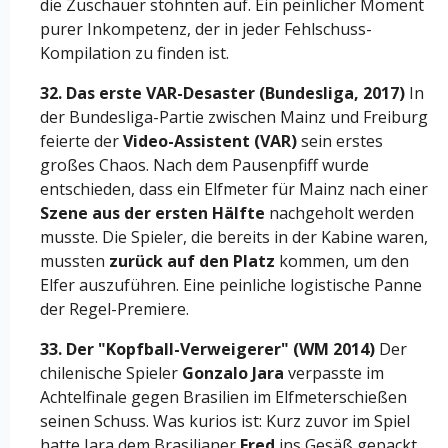
die Zuschauer stöhnten auf. Ein peinlicher Moment
purer Inkompetenz, der in jeder Fehlschuss-
Kompilation zu finden ist.
32. Das erste VAR-Desaster (Bundesliga, 2017)
In
der Bundesliga-Partie zwischen Mainz und Freiburg
feierte der
Video-Assistent (VAR)
sein erstes
großes Chaos. Nach dem Pausenpfiff wurde
entschieden, dass ein Elfmeter für Mainz nach einer
Szene aus der ersten Hälfte
nachgeholt werden
musste. Die Spieler, die bereits in der Kabine waren,
mussten
zurück auf den Platz
kommen, um den
Elfer auszuführen. Eine peinliche logistische Panne
der Regel-Premiere.
33. Der "Kopfball-Verweigerer" (WM 2014)
Der
chilenische Spieler
Gonzalo Jara
verpasste im
Achtelfinale gegen Brasilien im Elfmeterschießen
seinen Schuss. Was kurios ist: Kurz zuvor im Spiel
hatte Jara dem Brasilianer
Fred
ins Gesäß gepackt.