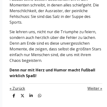
Momenten schreibt, in denen alles schiefgeht. Die
Menschlichkeit, der Ausraster, der peinliche
Fehlschuss: Sie sind das Salz in der Suppe des
Sports.
Sie lehren uns, nicht nur die Triumphe zu feiern,
sondern auch herzlich über die Fehler zu lachen.
Denn am Ende sind es diese unvergesslichen
Momente, die zeigen, dass selbst die größten Stars
einfach nur Menschen sind, die uns mit ihrem
Chaos begeistern.
Denn nur mit Herz und Humor macht Fußball
wirklich Spaß!
«
Zurück
Weiter
»
T
T
T
T
e
e
e
e
i
i
i
i