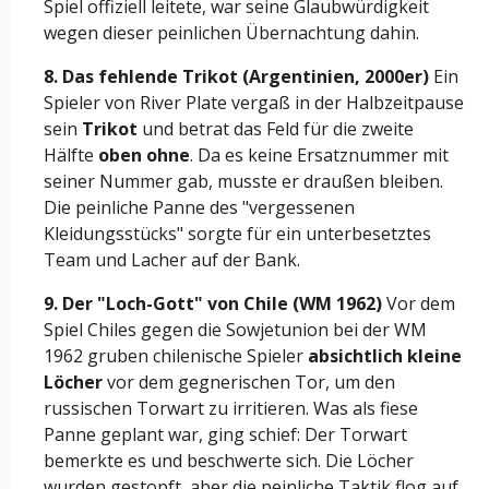
Spiel offiziell leitete, war seine Glaubwürdigkeit
wegen dieser peinlichen Übernachtung dahin.
8. Das fehlende Trikot (Argentinien, 2000er)
Ein
Spieler von River Plate vergaß in der Halbzeitpause
sein
Trikot
und betrat das Feld für die zweite
Hälfte
oben ohne
. Da es keine Ersatznummer mit
seiner Nummer gab, musste er draußen bleiben.
Die peinliche Panne des "vergessenen
Kleidungsstücks" sorgte für ein unterbesetztes
Team und Lacher auf der Bank.
9. Der "Loch-Gott" von Chile (WM 1962)
Vor dem
Spiel Chiles gegen die Sowjetunion bei der WM
1962 gruben chilenische Spieler
absichtlich kleine
Löcher
vor dem gegnerischen Tor, um den
russischen Torwart zu irritieren. Was als fiese
Panne geplant war, ging schief: Der Torwart
bemerkte es und beschwerte sich. Die Löcher
wurden gestopft, aber die peinliche Taktik flog auf.