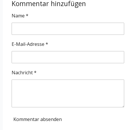
Kommentar hinzufügen
l
l
l
l
e
e
e
e
n
n
n
n
Name *
E-Mail-Adresse *
Nachricht *
Kommentar absenden