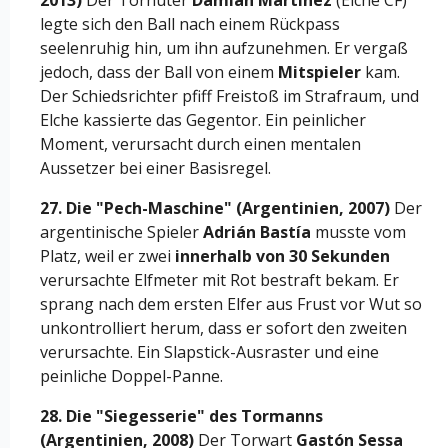
2013)
Der Torhüter
Damián Martínez
(Elche CF)
legte sich den Ball nach einem Rückpass
seelenruhig hin, um ihn aufzunehmen. Er vergaß
jedoch, dass der Ball von einem
Mitspieler
kam.
Der Schiedsrichter pfiff Freistoß im Strafraum, und
Elche kassierte das Gegentor. Ein peinlicher
Moment, verursacht durch einen mentalen
Aussetzer bei einer Basisregel.
27. Die "Pech-Maschine" (Argentinien, 2007)
Der
argentinische Spieler
Adrián Bastía
musste vom
Platz, weil er zwei
innerhalb von 30 Sekunden
verursachte Elfmeter mit Rot bestraft bekam. Er
sprang nach dem ersten Elfer aus Frust vor Wut so
unkontrolliert herum, dass er sofort den zweiten
verursachte. Ein Slapstick-Ausraster und eine
peinliche Doppel-Panne.
28. Die "Siegesserie" des Tormanns
(Argentinien, 2008)
Der Torwart
Gastón Sessa