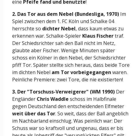
eine
Pfeife fand und benutzte
!
2. Das Tor aus dem Nebel (Bundesliga, 1970)
Im
Spiel zwischen dem 1. FC Köln und Schalke 04
herrschte so
dichter Nebel
, dass kaum etwas zu
erkennen war. Schalke-Spieler
Klaus Fischer
traf.
Der Schiedsrichter sah den Ball nicht im Netz,
glaubte aber Fischer. Wenige Minuten später
schoss ein Kölner in den Nebel, der Schiedsrichter
pfiff Tor. Später stellte sich heraus, dass beide Tore
im dichten Nebel
am Tor vorbeigegangen
waren.
Peinliche Premiere: zwei Tore, die nie existierten!
3. Der "Torschuss-Verweigerer" (WM 1990)
Der
Engländer
Chris Waddle
schoss im Halbfinale
gegen Deutschland den entscheidenden Elfmeter
weit über das Tor
. So weit, dass der Ball angeblich
im Nachbarland einschlug. Was peinlich war: Der
Schuss war so kraftvoll und ungenau, dass er bis
heute als Inbegriff des "verunglückten Elfers" gilt.