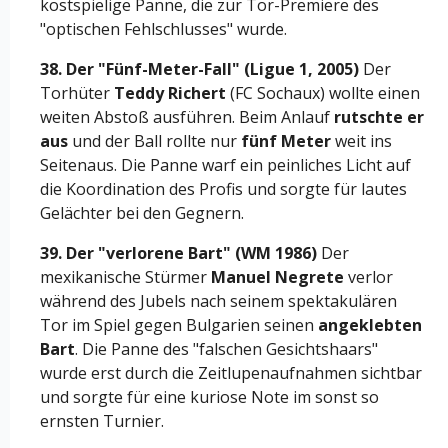
kostspielige Panne, die zur Tor-Premiere des
"optischen Fehlschlusses" wurde.
38. Der "Fünf-Meter-Fall" (Ligue 1, 2005)
Der
Torhüter
Teddy Richert
(FC Sochaux) wollte einen
weiten Abstoß ausführen. Beim Anlauf
rutschte er
aus
und der Ball rollte nur
fünf Meter
weit ins
Seitenaus. Die Panne warf ein peinliches Licht auf
die Koordination des Profis und sorgte für lautes
Gelächter bei den Gegnern.
39. Der "verlorene Bart" (WM 1986)
Der
mexikanische Stürmer
Manuel Negrete
verlor
während des Jubels nach seinem spektakulären
Tor im Spiel gegen Bulgarien seinen
angeklebten
Bart
. Die Panne des "falschen Gesichtshaars"
wurde erst durch die Zeitlupenaufnahmen sichtbar
und sorgte für eine kuriose Note im sonst so
ernsten Turnier.