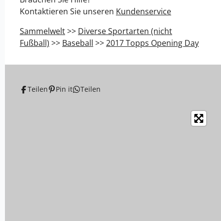
n
n
n
n
Kontaktieren Sie unseren
Kundenservice
Sammelwelt
>>
Diverse Sportarten (nicht
Fußball)
>>
Baseball
>>
2017 Topps Opening Day
Teilen
Pin it
Teilen