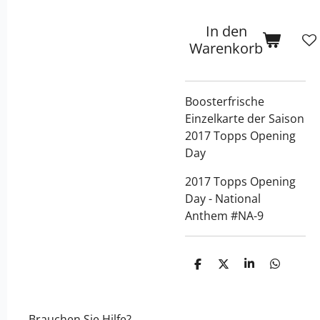
In den
Warenkorb
Boosterfrische
Einzelkarte der Saison
2017 Topps Opening
Day
2017 Topps Opening
Day - National
Anthem #NA-9
T
T
T
T
e
e
e
e
i
i
i
i
l
l
l
l
e
e
e
e
Brauchen Sie Hilfe?