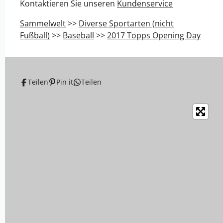
Kontaktieren Sie unseren
Kundenservice
Sammelwelt
>>
Diverse Sportarten (nicht
Fußball)
>>
Baseball
>>
2017 Topps Opening Day
Teilen
Pin it
Teilen