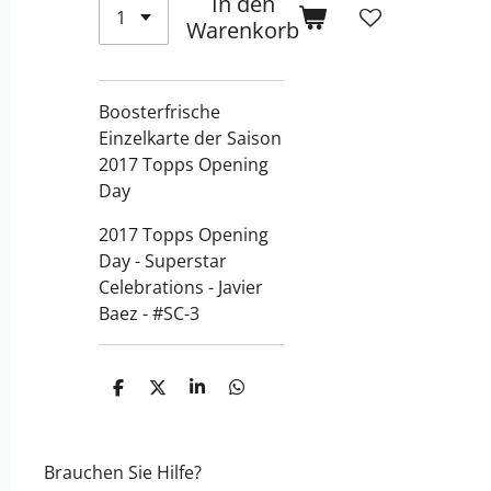
In den
Warenkorb
Boosterfrische
Einzelkarte der Saison
2017 Topps Opening
Day
2017 Topps Opening
Day - Superstar
Celebrations - Javier
Baez - #SC-3
T
T
T
T
e
e
e
e
i
i
i
i
l
l
l
l
e
e
e
e
Brauchen Sie Hilfe?
n
n
n
n