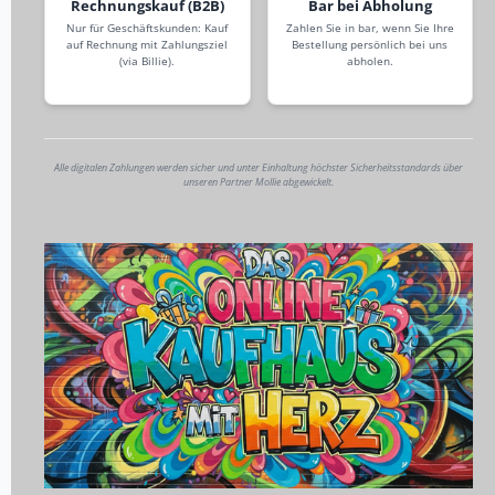
Rechnungskauf (B2B)
Bar bei Abholung
Nur für Geschäftskunden: Kauf
Zahlen Sie in bar, wenn Sie Ihre
auf Rechnung mit Zahlungsziel
Bestellung persönlich bei uns
(via Billie).
abholen.
Alle digitalen Zahlungen werden sicher und unter Einhaltung höchster Sicherheitsstandards über
unseren Partner Mollie abgewickelt.