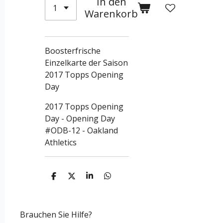
In den
Warenkorb
Boosterfrische
Einzelkarte der Saison
2017 Topps Opening
Day
2017 Topps Opening
Day - Opening Day
#ODB-12 - Oakland
Athletics
T
T
T
T
e
e
e
e
i
i
i
i
l
l
l
l
e
e
e
e
Brauchen Sie Hilfe?
n
n
n
n