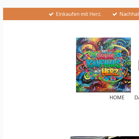
Zum
Einkaufen mit Herz.
Nachhalt
Hauptinhalt
springen
HOME
D