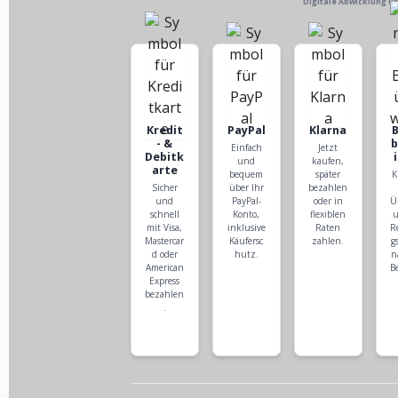
Digitale Abwicklung ü
Kredit
PayPal
Klarna
- &
Einfach
Jetzt
Debitk
und
kaufen,
arte
bequem
später
K
Sicher
über Ihr
bezahlen
und
PayPal-
oder in
Ü
schnell
Konto,
flexiblen
u
mit Visa,
inklusive
Raten
R
Mastercar
Käufersc
zahlen.
g
d oder
hutz.
n
American
B
Express
bezahlen
.