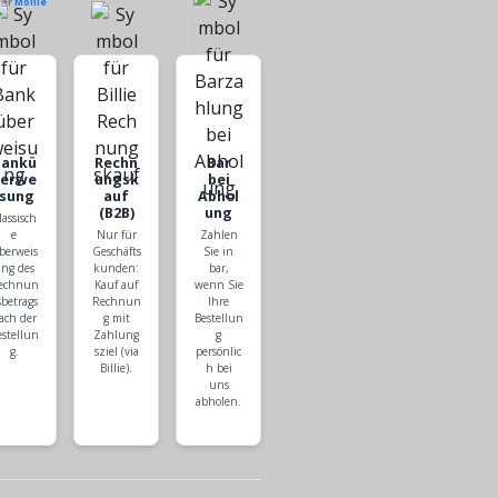
ber
Mollie
Bankü
Rechn
Bar
berwe
ungsk
bei
isung
auf
Abhol
(B2B)
ung
lassisch
e
Nur für
Zahlen
berweis
Geschäfts
Sie in
ng des
kunden:
bar,
echnun
Kauf auf
wenn Sie
sbetrags
Rechnun
Ihre
ach der
g mit
Bestellun
estellun
Zahlung
g
g.
sziel (via
persönlic
Billie).
h bei
uns
abholen.