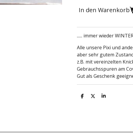
In den Warenkorb
...... immer wieder WINTE
Alle unsere Pixi und and
aber sehr gutem Zustand
z.B. mit vereinzelten Kn
Gebrauchsspuren am Co
Gut als Geschenk geeigne
T
T
T
e
e
e
i
i
i
l
l
l
e
e
e
n
n
n