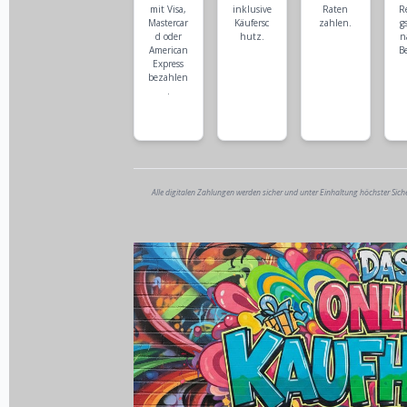
mit Visa,
inklusive
Raten
R
Mastercar
Käufersc
zahlen.
g
d oder
hutz.
n
American
B
Express
bezahlen
.
Alle digitalen Zahlungen werden sicher und unter Einhaltung höchster Sich