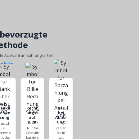
 bevorzugte
ethode
ble Auswahl an Zahlungsarten.
ber
Mollie
Bankü
Rechn
Bar
berwe
ungsk
bei
isung
auf
Abhol
(B2B)
ung
lassisch
e
Nur für
Zahlen
berweis
Geschäfts
Sie in
ng des
kunden:
bar,