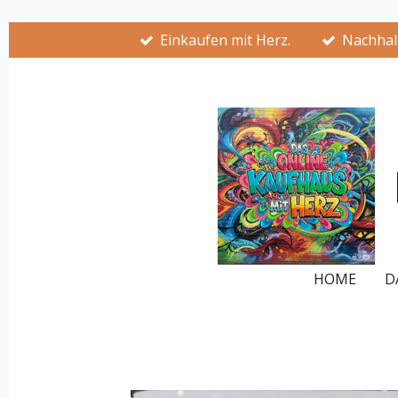
Zum
Einkaufen mit Herz.
Nachhalt
Hauptinhalt
springen
HOME
D