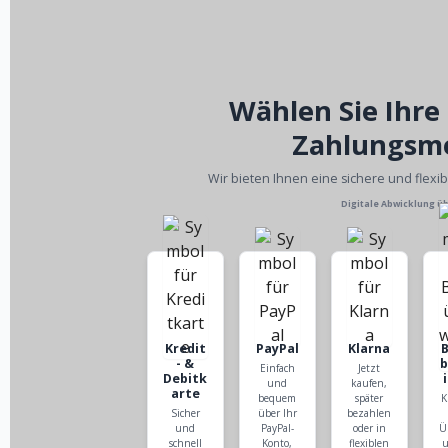
Wählen Sie Ihre
Zahlungsm
Wir bieten Ihnen eine sichere und flexi
Digitale Abwicklung ü
Kredit
PayPal
Klarna
- &
Einfach
Jetzt
Debitk
und
kaufen,
arte
bequem
später
K
Sicher
über Ihr
bezahlen
und
PayPal-
oder in
Ü
schnell
Konto,
flexiblen
u