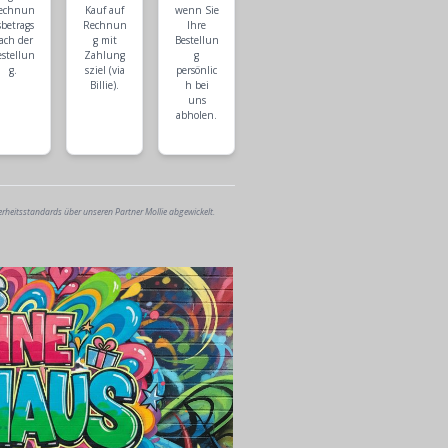
echnun
Kauf auf
wenn Sie
sbetrags
Rechnun
Ihre
ach der
g mit
Bestellun
estellun
Zahlung
g
g.
sziel (via
persönlic
Billie).
h bei
uns
abholen.
erheitsstandards über unseren Partner Mollie abgewickelt.