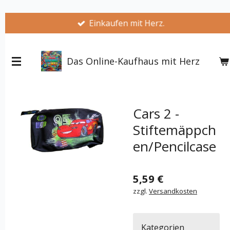
Zum
Einkaufen mit Herz.
Hauptinhalt
springen
Das Online-Kaufhaus mit Herz
Cars 2 -
Stiftemäppch
en/Pencilcase
5,59 €
zzgl.
Versandkosten
Kategorien