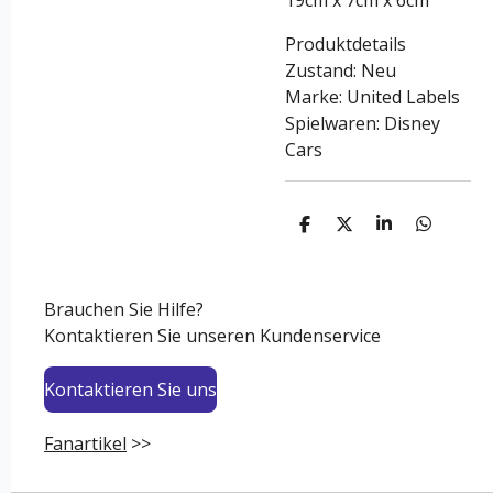
19cm x 7cm x 6cm
Produktdetails
Zustand: Neu
Marke: United Labels
Spielwaren: Disney
Cars
T
T
T
T
e
e
e
e
i
i
i
i
l
l
l
l
e
e
e
e
Brauchen Sie Hilfe?
n
n
n
n
Kontaktieren Sie unseren Kundenservice
Kontaktieren Sie uns
Fanartikel
>>