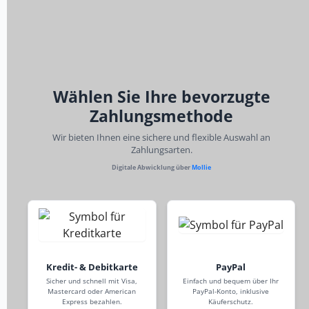
Wählen Sie Ihre bevorzugte
Zahlungsmethode
Wir bieten Ihnen eine sichere und flexible Auswahl an
Zahlungsarten.
Digitale Abwicklung über
Mollie
Kredit- & Debitkarte
PayPal
Sicher und schnell mit Visa,
Einfach und bequem über Ihr
Mastercard oder American
PayPal-Konto, inklusive
Express bezahlen.
Käuferschutz.