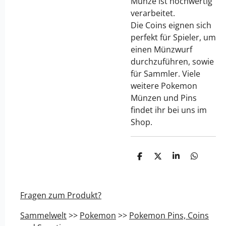
Münze ist hochwertig
verarbeitet.
Die Coins eignen sich
perfekt für Spieler, um
einen Münzwurf
durchzuführen, sowie
für Sammler. Viele
weitere Pokemon
Münzen und Pins
findet ihr bei uns im
Shop.
T
T
T
T
e
e
e
e
i
i
i
i
l
l
l
l
e
e
e
e
Fragen zum Produkt?
n
n
n
n
Sammelwelt
>>
Pokemon
>>
Pokemon Pins, Coins