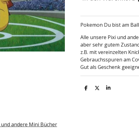
Pokemon Du bist am Ball,
Alle unsere Pixi und and
aber sehr gutem Zustand
z.B. mit vereinzelten Kn
Gebrauchsspuren am Co
Gut als Geschenk geeigne
T
T
T
e
e
e
i
i
i
l
l
l
e
e
e
n
n
n
i und andere Mini Bücher