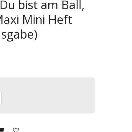
u bist am Ball,
axi Mini Heft
usgabe)