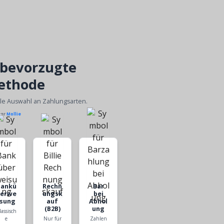
 bevorzugte
ethode
ble Auswahl an Zahlungsarten.
ber
Mollie
Bankü
Rechn
Bar
berwe
ungsk
bei
isung
auf
Abhol
(B2B)
ung
lassisch
e
Nur für
Zahlen