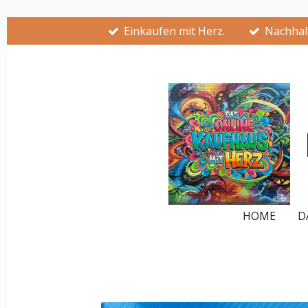
Zum
Einkaufen mit Herz.
Nachhalt
Hauptinhalt
springen
HOME
D