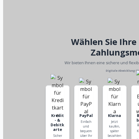
Wählen Sie Ihre
Zahlungsm
Wir bieten Ihnen eine sichere und flexi
Digitale Abwicklung ü
Kredit
PayPal
Klarna
- &
Einfach
Jetzt
Debitk
und
kaufen,
arte
bequem
später
K
Sicher
über Ihr
bezahlen