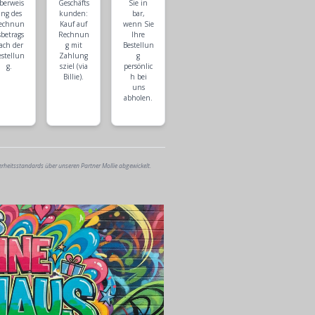
berweis
Geschäfts
Sie in
ng des
kunden:
bar,
echnun
Kauf auf
wenn Sie
sbetrags
Rechnun
Ihre
ach der
g mit
Bestellun
estellun
Zahlung
g
g.
sziel (via
persönlic
Billie).
h bei
uns
abholen.
erheitsstandards über unseren Partner Mollie abgewickelt.