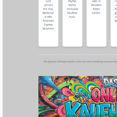
und
PayPal-
oder in
Ü
schnell
Konto,
flexiblen
u
mit Visa,
inklusive
Raten
R
Mastercar
Käufersc
zahlen.
g
d oder
hutz.
n
American
B
Express
bezahlen
.
Alle digitalen Zahlungen werden sicher und unter Einhaltung höchster Sich