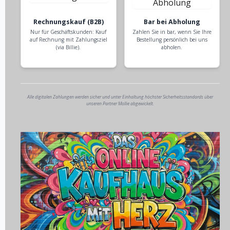
Rechnungskauf (B2B)
Bar bei Abholung
Nur für Geschäftskunden: Kauf
Zahlen Sie in bar, wenn Sie Ihre
auf Rechnung mit Zahlungsziel
Bestellung persönlich bei uns
(via Billie).
abholen.
Alle digitalen Zahlungen werden sicher und unter Einhaltung höchster Sicherheitsstandards über
unseren Partner Mollie abgewickelt.