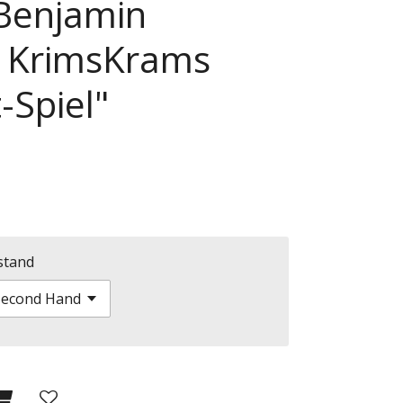
Benjamin
 KrimsKrams
-Spiel"
stand