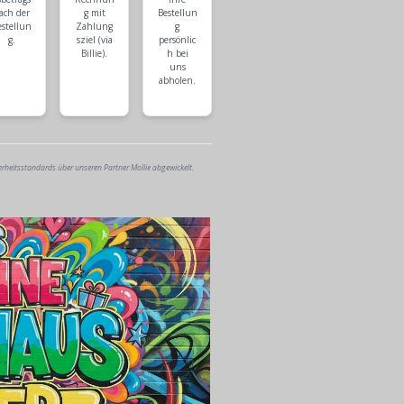
ach der
g mit
Bestellun
estellun
Zahlung
g
g.
sziel (via
persönlic
Billie).
h bei
uns
abholen.
erheitsstandards über unseren Partner Mollie abgewickelt.