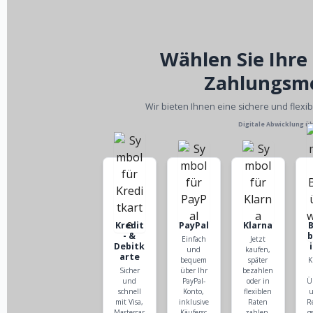
Wählen Sie Ihre
Zahlungsm
Wir bieten Ihnen eine sichere und flexi
Digitale Abwicklung ü
Kredit
PayPal
Klarna
- &
Einfach
Jetzt
Debitk
und
kaufen,
arte
bequem
später
K
Sicher
über Ihr
bezahlen
und
PayPal-
oder in
Ü
schnell
Konto,
flexiblen
u
mit Visa,
inklusive
Raten
R
Mastercar
Käufersc
zahlen.
g