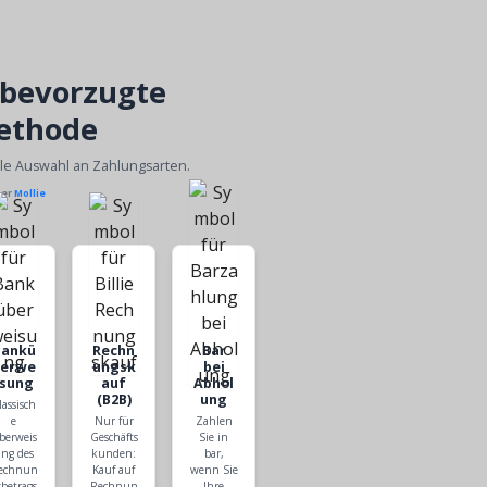
 bevorzugte
ethode
ble Auswahl an Zahlungsarten.
ber
Mollie
Bankü
Rechn
Bar
berwe
ungsk
bei
isung
auf
Abhol
(B2B)
ung
lassisch
e
Nur für
Zahlen
berweis
Geschäfts
Sie in
ng des
kunden:
bar,
echnun
Kauf auf
wenn Sie
sbetrags
Rechnun
Ihre