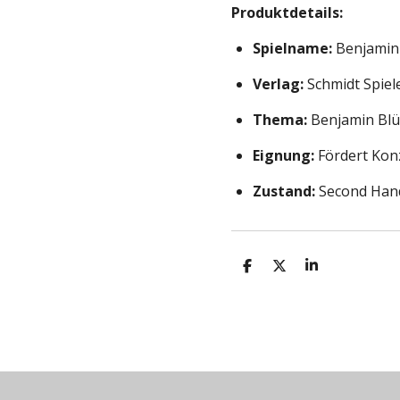
Produktdetails:
Spielname:
Benjamin
Verlag:
Schmidt Spiel
Thema:
Benjamin Blü
Eignung:
Fördert Kon
Zustand:
Second Hand
T
T
T
e
e
e
i
i
i
l
l
l
e
e
e
n
n
n