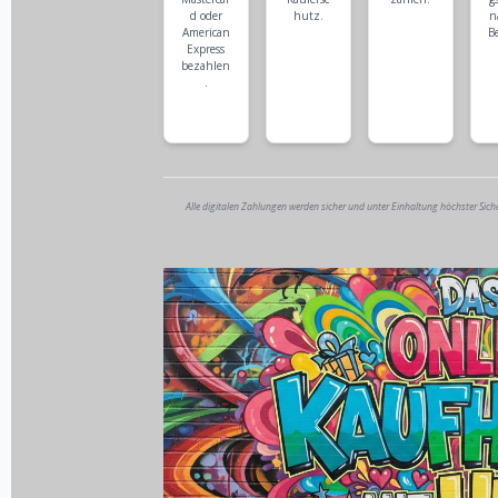
d oder
hutz.
n
American
B
Express
bezahlen
.
Alle digitalen Zahlungen werden sicher und unter Einhaltung höchster Sich