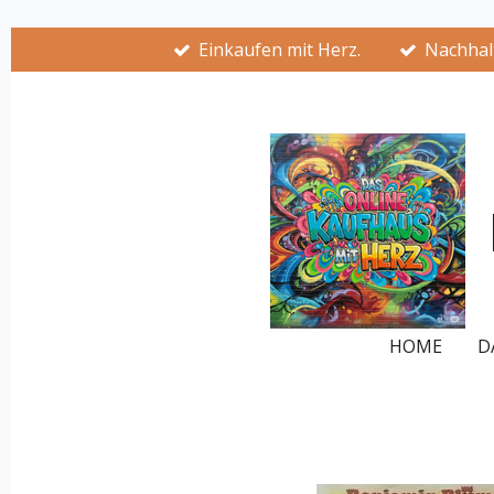
Zum
Einkaufen mit Herz.
Nachhalt
Hauptinhalt
springen
HOME
D