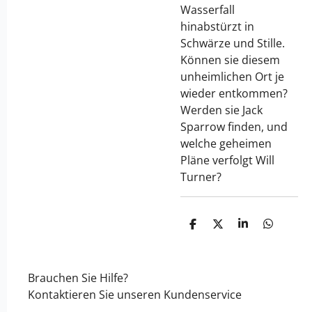
Wasserfall
hinabstürzt in
Schwärze und Stille.
Können sie diesem
unheimlichen Ort je
wieder entkommen?
Werden sie Jack
Sparrow finden, und
welche geheimen
Pläne verfolgt Will
Turner?
T
T
T
T
e
e
e
e
i
i
i
i
l
l
l
l
e
e
e
e
Brauchen Sie Hilfe?
n
n
n
n
Kontaktieren Sie unseren Kundenservice