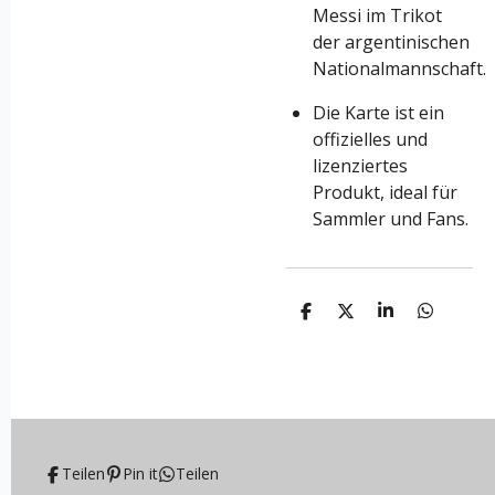
Messi im Trikot
der argentinischen
Nationalmannschaft.
Die Karte ist ein
offizielles und
lizenziertes
Produkt, ideal für
Sammler und Fans.
T
T
T
T
e
e
e
e
i
i
i
i
l
l
l
l
e
e
e
e
n
n
n
n
Teilen
Pin it
Teilen