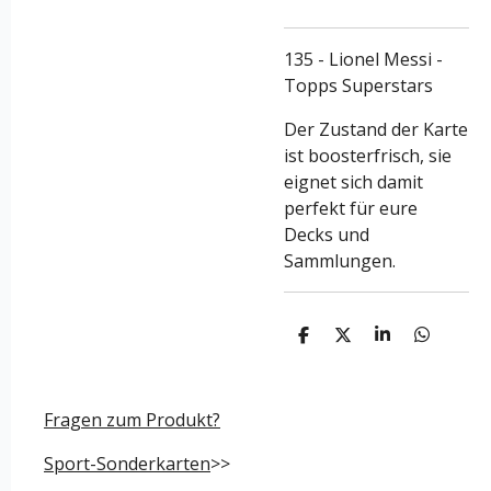
135 - Lionel Messi -
Topps Superstars
Der Zustand der Karte
ist boosterfrisch, sie
eignet sich damit
perfekt für eure
Decks und
Sammlungen.
T
T
T
T
e
e
e
e
i
i
i
i
l
l
l
l
e
e
e
e
Fragen zum Produkt?
n
n
n
n
Sport-Sonderkarten
>>