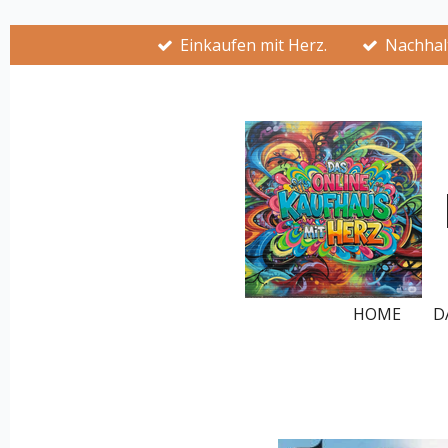
Zum
Einkaufen mit Herz.
Nachhalt
Hauptinhalt
springen
HOME
D