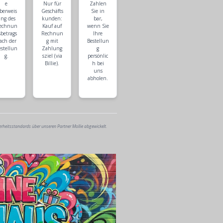
e
Nur für
Zahlen
berweis
Geschäfts
Sie in
ng des
kunden:
bar,
echnun
Kauf auf
wenn Sie
sbetrags
Rechnun
Ihre
ach der
g mit
Bestellun
estellun
Zahlung
g
g.
sziel (via
persönlic
Billie).
h bei
uns
abholen.
erheitsstandards über unseren Partner Mollie abgewickelt.