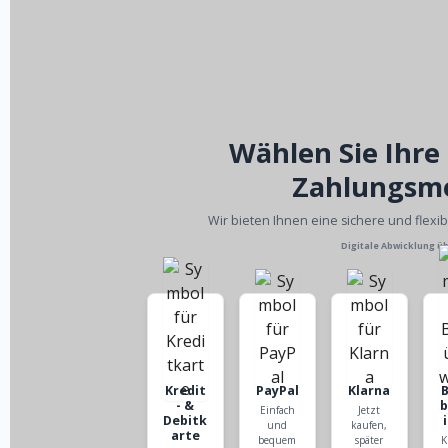
Wählen Sie Ihre
Zahlungsm
Wir bieten Ihnen eine sichere und flexi
Digitale Abwicklung ü
Kredit
PayPal
Klarna
- &
Einfach
Jetzt
Debitk
und
kaufen,
arte
bequem
später
K