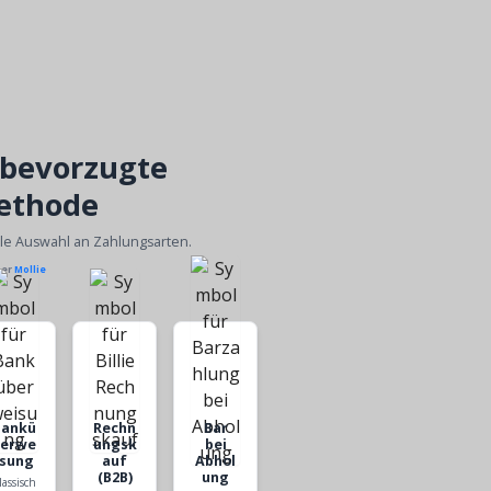
 bevorzugte
ethode
ble Auswahl an Zahlungsarten.
ber
Mollie
Bankü
Rechn
Bar
berwe
ungsk
bei
isung
auf
Abhol
(B2B)
ung
lassisch