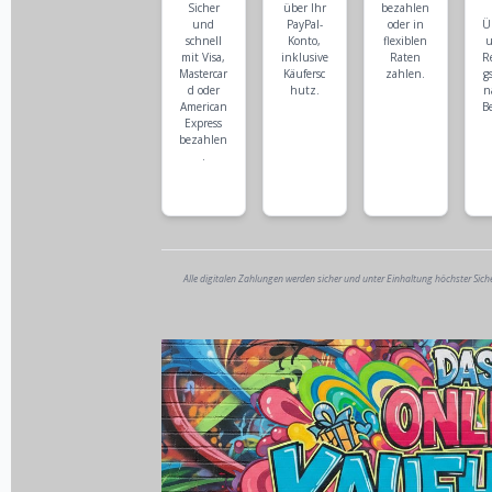
Sicher
über Ihr
bezahlen
und
PayPal-
oder in
Ü
schnell
Konto,
flexiblen
u
mit Visa,
inklusive
Raten
R
Mastercar
Käufersc
zahlen.
g
d oder
hutz.
n
American
B
Express
bezahlen
.
Alle digitalen Zahlungen werden sicher und unter Einhaltung höchster Sich