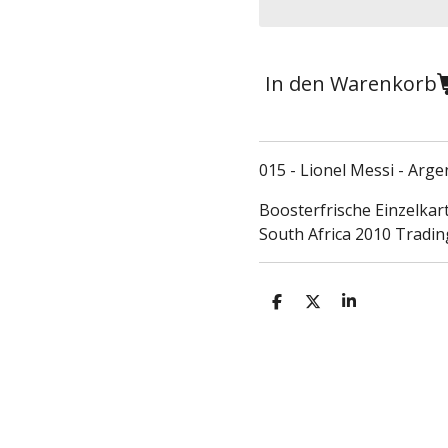
In den Warenkorb
015 - Lionel Messi - Arge
Boosterfrische Einzelkart
South Africa 2010 Tradin
T
T
T
e
e
e
i
i
i
l
l
l
e
e
e
n
n
n