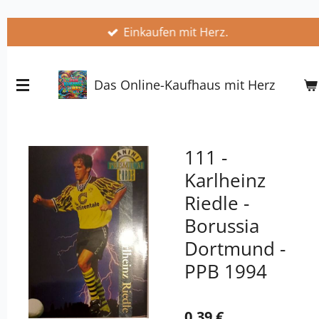
Zum
Einkaufen mit Herz.
Hauptinhalt
springen
Das Online-Kaufhaus mit Herz
111 -
Karlheinz
Riedle -
Borussia
Dortmund -
PPB 1994
0,39 €