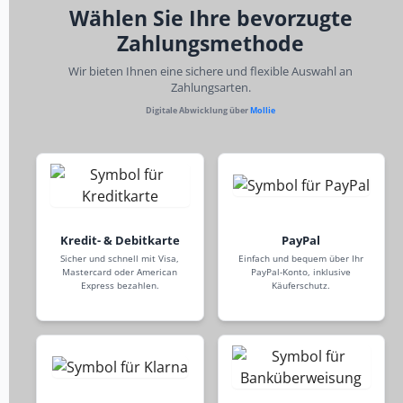
Wählen Sie Ihre bevorzugte
Zahlungsmethode
Wir bieten Ihnen eine sichere und flexible Auswahl an
Zahlungsarten.
Digitale Abwicklung über
Mollie
Kredit- & Debitkarte
PayPal
Sicher und schnell mit Visa,
Einfach und bequem über Ihr
Mastercard oder American
PayPal-Konto, inklusive
Express bezahlen.
Käuferschutz.