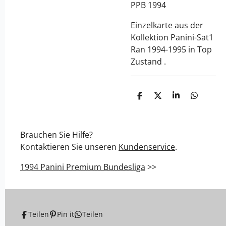
PPB 1994
Einzelkarte aus der
Kollektion Panini-Sat1
Ran 1994-1995 in Top
Zustand .
T
T
T
T
e
e
e
e
i
i
i
i
l
l
l
l
e
e
e
e
Brauchen Sie Hilfe?
n
n
n
n
Kontaktieren Sie unseren
Kundenservice
.
1994 Panini Premium Bundesliga
>>
Teilen
Pin it
Teilen