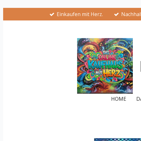
Zum
Einkaufen mit Herz.
Nachhalt
Hauptinhalt
springen
HOME
D