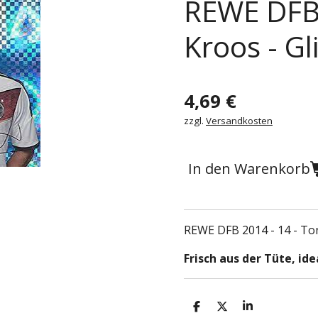
REWE DFB 
Kroos - Gl
4,69 €
zzgl.
Versandkosten
In den Warenkorb
REWE DFB 2014 - 14 - Ton
Frisch aus der Tüte, i
T
T
T