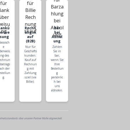
Bankü
Rechn
Bar
berwe
ungsk
bei
isung
auf
Abhol
(B2B)
ung
lassisch
e
Nur für
Zahlen
berweis
Geschäfts
Sie in
ng des
kunden:
bar,
echnun
Kauf auf
wenn Sie
sbetrags
Rechnun
Ihre
ach der
g mit
Bestellun
estellun
Zahlung
g
g.
sziel (via
persönlic
Billie).
h bei
uns
abholen.
erheitsstandards über unseren Partner Mollie abgewickelt.