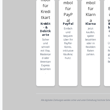
Kredit
PayPal
Klarna
- &
Einfach
Jetzt
Debitk
und
kaufen,
arte
bequem
später
K
Sicher
über Ihr
bezahlen
und
PayPal-
oder in
Ü
schnell
Konto,
flexiblen
u
mit Visa,
inklusive
Raten
R
Mastercar
Käufersc
zahlen.
g
d oder
hutz.
n
American
B
Express
bezahlen
.
Alle digitalen Zahlungen werden sicher und unter Einhaltung höchster Sich