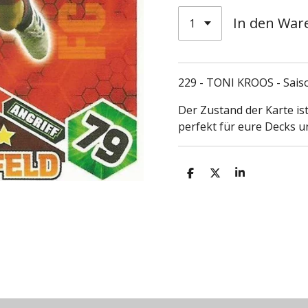
In den War
229 - TONI KROOS - Sais
Der Zustand der Karte ist
perfekt für eure Decks 
T
T
T
e
e
e
i
i
i
l
l
l
e
e
e
n
n
n