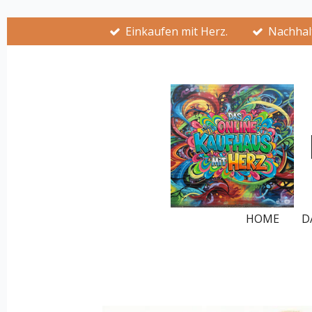
Zum
Einkaufen mit Herz.
Nachhalt
Hauptinhalt
springen
HOME
D