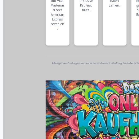
mit Visa,
inklusive
Raten
R
Mastercar
Käufersc
zahlen.
g
d oder
hutz.
n
American
B
Express
bezahlen
.
Alle digitalen Zahlungen werden sicher und unter Einhaltung höchster Sich