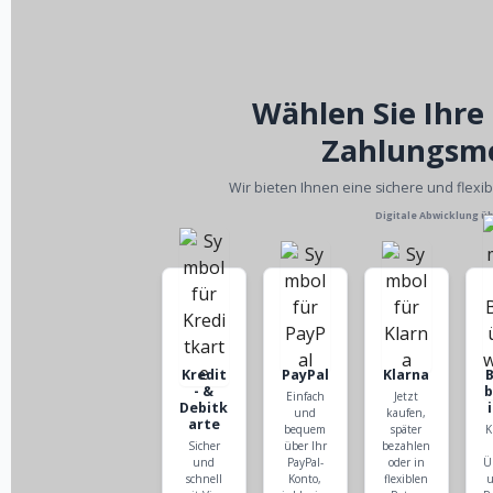
Wählen Sie Ihre
Zahlungsm
Wir bieten Ihnen eine sichere und flexi
Digitale Abwicklung ü
Kredit
PayPal
Klarna
- &
Einfach
Jetzt
Debitk
und
kaufen,
arte
bequem
später
K
Sicher
über Ihr
bezahlen
und
PayPal-
oder in
Ü
schnell
Konto,
flexiblen
u