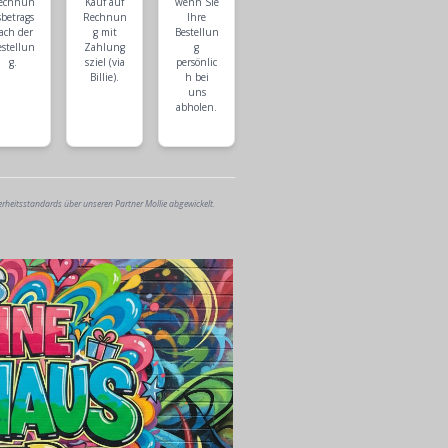
echnun
Kauf auf
wenn Sie
sbetrags
Rechnun
Ihre
ach der
g mit
Bestellun
estellun
Zahlung
g
g.
sziel (via
persönlic
Billie).
h bei
uns
abholen.
erheitsstandards über unseren Partner Mollie abgewickelt.