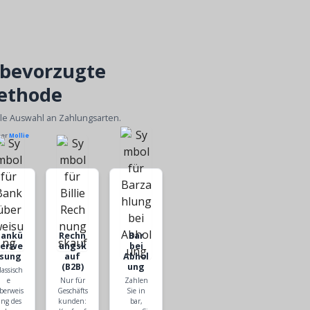
 bevorzugte
ethode
ble Auswahl an Zahlungsarten.
ber
Mollie
Bankü
Rechn
Bar
berwe
ungsk
bei
isung
auf
Abhol
(B2B)
ung
lassisch
e
Nur für
Zahlen
berweis
Geschäfts
Sie in
ng des
kunden:
bar,