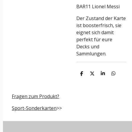
BAR11 Lionel Messi
Der Zustand der Karte
ist boosterfrisch, sie
eignet sich damit
perfekt für eure
Decks und
Sammlungen.
T
T
T
T
e
e
e
e
i
i
i
i
l
l
l
l
e
e
e
e
Fragen zum Produkt?
n
n
n
n
Sport-Sonderkarten
>>