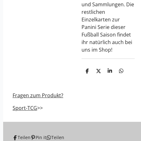
und Sammlungen. Die
restlichen
Einzelkarten zur
Panini Serie dieser
Fußball Saison findet
ihr natürlich auch bei
uns im Shop!
T
T
T
T
e
e
e
e
i
i
i
i
l
l
l
l
e
e
e
e
Fragen zum Produkt?
n
n
n
n
Sport-TCG
>>
Teilen
Pin it
Teilen