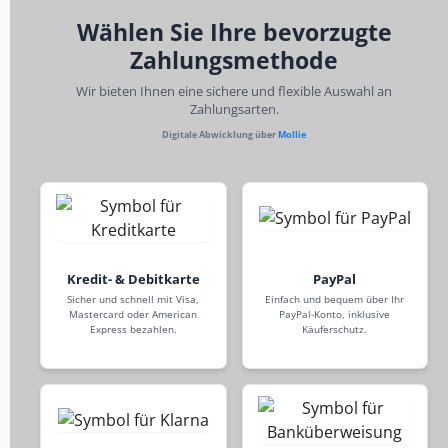
Wählen Sie Ihre bevorzugte
Zahlungsmethode
Wir bieten Ihnen eine sichere und flexible Auswahl an
Zahlungsarten.
Digitale Abwicklung über
Mollie
Kredit- & Debitkarte
PayPal
Sicher und schnell mit Visa,
Einfach und bequem über Ihr
Mastercard oder American
PayPal-Konto, inklusive
Express bezahlen.
Käuferschutz.