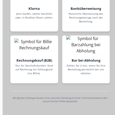
Klarna
Banküberweisung
Jetzt kaufen, später bezahlen
Klassische Überweisung des
oder in flexiblen Raten zahlen.
Rechnungsbetrags nach der
Bestellung.
Rechnungskauf (B2B)
Bar bei Abholung
Nur für Geschäftskunden: Kauf
Zahlen Sie in bar, wenn Sie Ihre
auf Rechnung mit Zahlungsziel
Bestellung persönlich bei uns
(via Billie).
abholen.
Alle digitalen Zahlungen werden sicher und unter Einhaltung höchster Sicherheitsstandards über
unseren Partner Mollie abgewickelt.