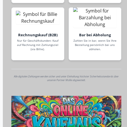
Rechnungskauf (B2B)
Bar bei Abholung
Nur für Geschäftskunden: Kauf
Zahlen Sie in bar, wenn Sie Ihre
auf Rechnung mit Zahlungsziel
Bestellung persönlich bei uns
(via Billie).
abholen.
Alle digitalen Zahlungen werden sicher und unter Einhaltung höchster Sicherheitsstandards über
unseren Partner Mollie abgewickelt.