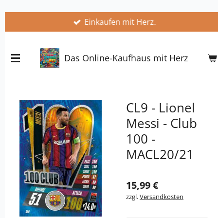
Zum
Einkaufen mit Herz.
Hauptinhalt
springen
Das Online-Kaufhaus mit Herz
CL9 - Lionel
Messi - Club
100 -
MACL20/21
15,99 €
zzgl.
Versandkosten