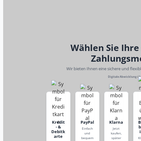
Wählen Sie Ihre
Zahlungsm
Wir bieten Ihnen eine sichere und flexi
Digitale Abwicklung ü
Kredit
PayPal
Klarna
- &
Einfach
Jetzt
Debitk
und
kaufen,
arte
bequem
später
K