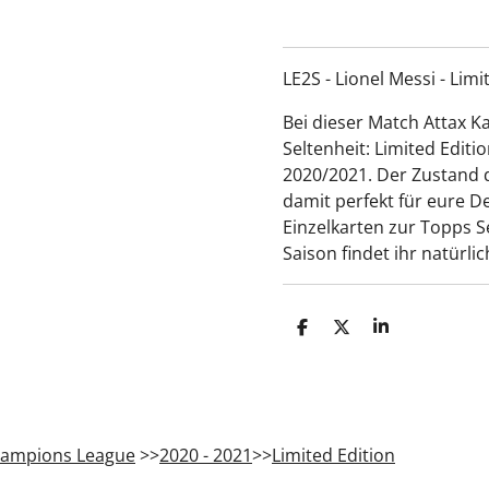
LE2S - Lionel Messi - Limi
Bei dieser Match Attax K
Seltenheit: Limited Edit
2020/2021. Der Zustand de
damit perfekt für eure 
Einzelkarten zur Topps 
Saison findet ihr natürli
T
T
T
e
e
e
i
i
i
l
l
l
e
e
e
n
n
n
ampions League
>>
2020 - 2021
>>
Limited Edition