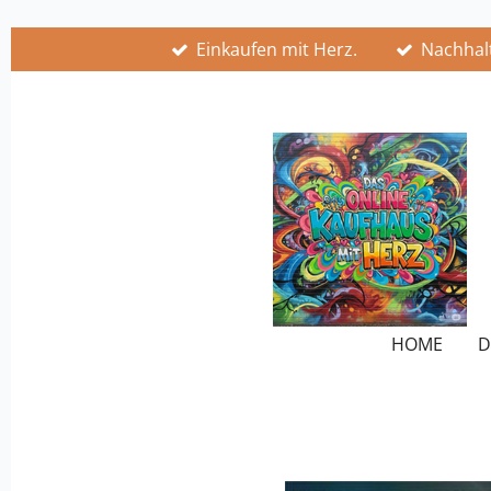
Zum
Einkaufen mit Herz.
Nachhalt
Hauptinhalt
springen
HOME
D