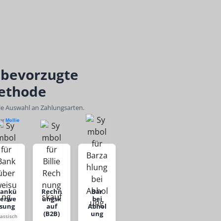
 bevorzugte
ethode
ble Auswahl an Zahlungsarten.
ber
Mollie
Bankü
Rechn
Bar
berwe
ungsk
bei
isung
auf
Abhol
(B2B)
ung
lassisch