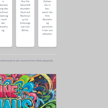
e
Nur für
Zahlen
berwei
Geschäft
Sie in
ung des
skunden:
bar,
echnun
Kauf auf
wenn Sie
sbetrag
Rechnun
Ihre
s nach
g mit
Bestellu
der
Zahlungs
ng
estellu
ziel (via
persönlic
ng.
Billie).
h bei uns
abholen.
erheitsstandards über unseren Partner Mollie abgewickelt.