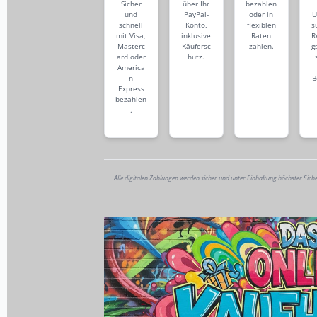
Sicher
über Ihr
bezahlen
und
PayPal-
oder in
Ü
schnell
Konto,
flexiblen
s
mit Visa,
inklusive
Raten
R
Masterc
Käufersc
zahlen.
g
ard oder
hutz.
America
n
B
Express
bezahlen
.
Alle digitalen Zahlungen werden sicher und unter Einhaltung höchster Sich