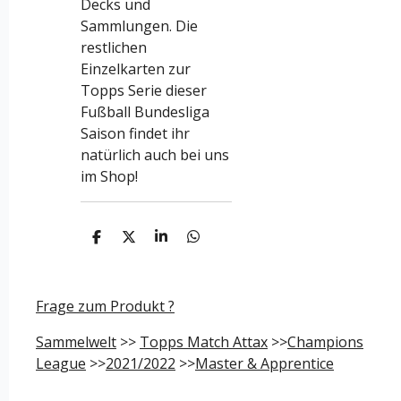
Decks und
Sammlungen. Die
restlichen
Einzelkarten zur
Topps Serie dieser
Fußball Bundesliga
Saison findet ihr
natürlich auch bei uns
im Shop!
T
T
T
T
e
e
e
e
i
i
i
i
l
l
l
l
e
e
e
e
Frage zum Produkt ?
n
n
n
n
Sammelwelt
>>
Topps Match Attax
>>
Champions
League
>>
2021/2022
>>
Master & Apprentice