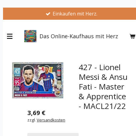
Zum
Einkaufen mit Herz.
Hauptinhalt
springen
Das Online-Kaufhaus mit Herz
427 - Lionel
Messi & Ansu
Fati - Master
& Apprentice
- MACL21/22
3,69 €
zzgl.
Versandkosten