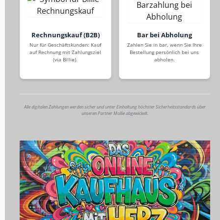
Rechnungskauf (B2B)
Bar bei Abholung
Nur für Geschäftskunden: Kauf
Zahlen Sie in bar, wenn Sie Ihre
auf Rechnung mit Zahlungsziel
Bestellung persönlich bei uns
(via Billie).
abholen.
Alle digitalen Zahlungen werden sicher und unter Einhaltung höchster Sicherheitsstandards über
unseren Partner Mollie abgewickelt.