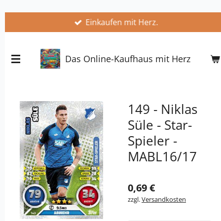
Zum
Einkaufen mit Herz.
Hauptinhalt
springen
Das Online-Kaufhaus mit Herz
149 - Niklas
Süle - Star-
Spieler -
MABL16/17
0,69 €
zzgl.
Versandkosten