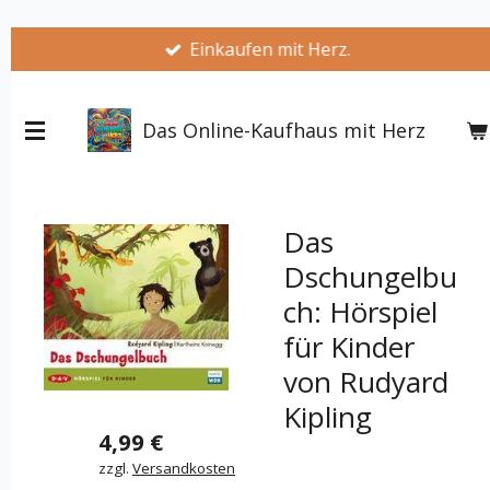
Zum
Einkaufen mit Herz.
Hauptinhalt
springen
Das Online-Kaufhaus mit Herz
Das
Dschungelbu
ch: Hörspiel
für Kinder
von Rudyard
Kipling
4,99 €
zzgl.
Versandkosten