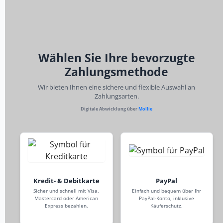
Wählen Sie Ihre bevorzugte
Zahlungsmethode
Wir bieten Ihnen eine sichere und flexible Auswahl an
Zahlungsarten.
Digitale Abwicklung über
Mollie
Kredit- & Debitkarte
PayPal
Sicher und schnell mit Visa,
Einfach und bequem über Ihr
Mastercard oder American
PayPal-Konto, inklusive
Express bezahlen.
Käuferschutz.