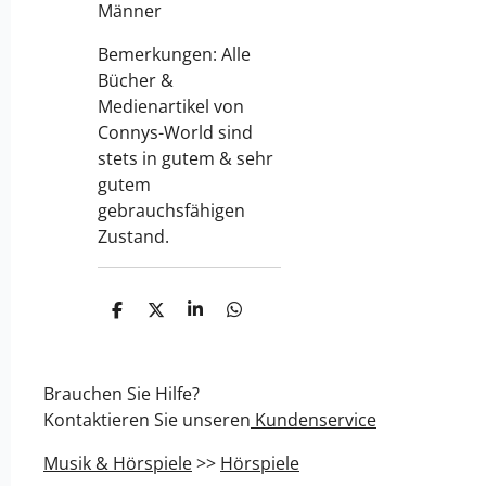
Männer
Bemerkungen: Alle
Bücher &
Medienartikel von
Connys-World sind
stets in gutem & sehr
gutem
gebrauchsfähigen
Zustand.
T
T
T
T
e
e
e
e
i
i
i
i
l
l
l
l
e
e
e
e
Brauchen Sie Hilfe?
n
n
n
n
Kontaktieren Sie unseren
Kundenservice
Musik & Hörspiele
>>
Hörspiele