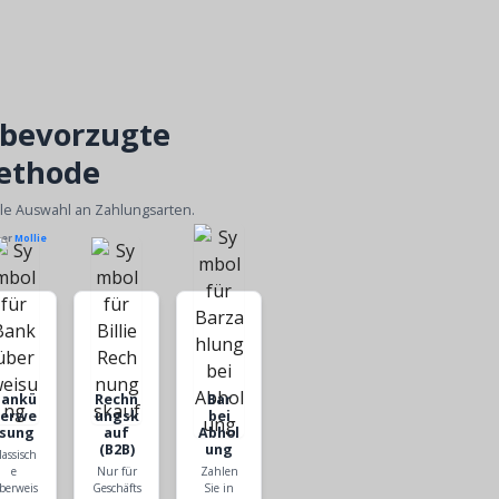
 bevorzugte
ethode
ble Auswahl an Zahlungsarten.
ber
Mollie
Bankü
Rechn
Bar
berwe
ungsk
bei
isung
auf
Abhol
(B2B)
ung
lassisch
e
Nur für
Zahlen
berweis
Geschäfts
Sie in