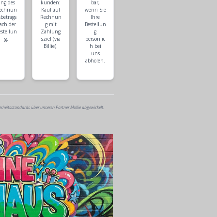
ng des
kunden:
bar,
echnun
Kauf auf
wenn Sie
sbetrags
Rechnun
Ihre
ach der
g mit
Bestellun
estellun
Zahlung
g
g.
sziel (via
persönlic
Billie).
h bei
uns
abholen.
erheitsstandards über unseren Partner Mollie abgewickelt.