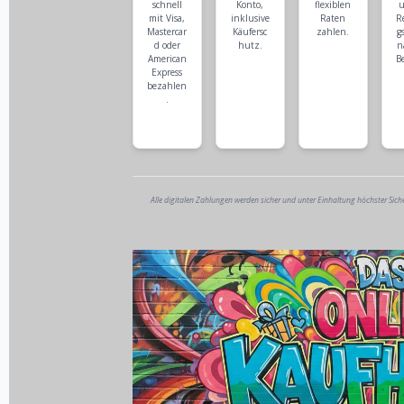
schnell
Konto,
flexiblen
u
mit Visa,
inklusive
Raten
R
Mastercar
Käufersc
zahlen.
g
d oder
hutz.
n
American
B
Express
bezahlen
.
Alle digitalen Zahlungen werden sicher und unter Einhaltung höchster Sich