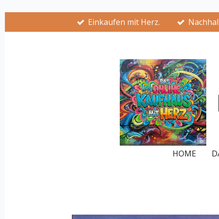
Zum
Einkaufen mit Herz.
Nachhalt
Hauptinhalt
springen
HOME
D