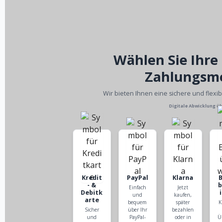
Wählen Sie Ihre
Zahlungsm
Wir bieten Ihnen eine sichere und flexi
Digitale Abwicklung ü
Kredit
PayPal
Klarna
- &
Einfach
Jetzt
Debitk
und
kaufen,
arte
bequem
später
K
Sicher
über Ihr
bezahlen
und
PayPal-
oder in
Ü