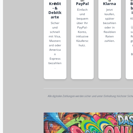
Kredit
PayPal
Klarna
- &
Einfach
Jetzt
Debitk
und
kaufen,
arte
bequem
später
K
Sicher
über Ihr
bezahlen
und
PayPal-
oder in
Ü
schnell
Konto,
flexiblen
s
mit Visa,
inklusive
Raten
R
Masterc
Käufersc
zahlen.
g
ard oder
hutz.
America
n
B
Express
bezahlen
.
Alle digitalen Zahlungen werden sicher und unter Einhaltung höchster Sich