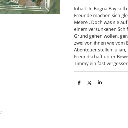
Inhalt:
In Bogna Bay soll 
Freunde
machen sich gle
Meere . Doch was sie auf
einem versunkenen Schiff
Grund gehen wollen, gerat
zwei von ihnen wie vom 
Abenteuer stellen Julian,
Freundschaft unter Bew
Timmy ein fast vergessen
T
T
T
e
e
e
i
i
i
l
l
l
e
e
e
n
n
n
e