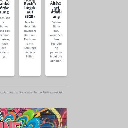
Bankü
Rechn
Bar
berwe
ungsk
bei
isung
auf
Abhol
(B2B)
ung
lassisch
e
Nur für
Zahlen
berwei
Geschäft
Sie in
ung des
skunden:
bar,
echnun
Kauf auf
wenn Sie
sbetrag
Rechnun
Ihre
s nach
g mit
Bestellu
der
Zahlungs
ng
estellu
ziel (via
persönlic
ng.
Billie).
h bei uns
abholen.
erheitsstandards über unseren Partner Mollie abgewickelt.