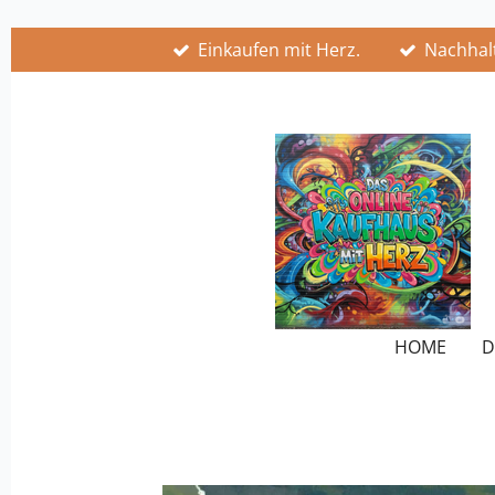
Zum
Einkaufen mit Herz.
Nachhalt
Hauptinhalt
springen
HOME
D