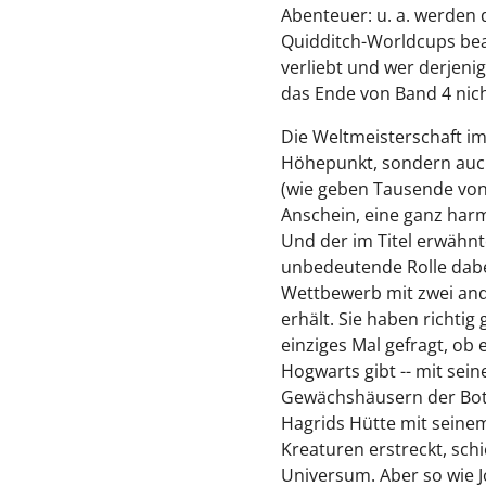
Abenteuer: u. a. werden
Quidditch-Worldcups bea
verliebt und wer derjenig
das Ende von Band 4 nich
Die Weltmeisterschaft im 
Höhepunkt, sondern auch
(wie geben Tausende vo
Anschein, eine ganz har
Und der im Titel erwähnte
unbedeutende Rolle dabe
Wettbewerb mit zwei and
erhält. Sie haben richtig
einziges Mal gefragt, o
Hogwarts gibt -- mit sei
Gewächshäusern der Bota
Hagrids Hütte mit seine
Kreaturen erstreckt, schi
Universum. Aber so wie J