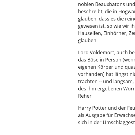
noblen Beauxbatons un
beschreibt, die in Hogwa
glauben, dass es die re
gewesen ist, so wie wir i
Hauselfen, Einhörner, Z
glauben.
Lord Voldemort, auch be
das Böse in Person (wenn
eigenen Körper und quasi
vorhanden) hat längst n
trachten -- und langsam,
des ihm ergebenen Wormt
Reher
Harry Potter und der Fe
als Ausgabe für Erwachs
sich in der Umschlaggesta