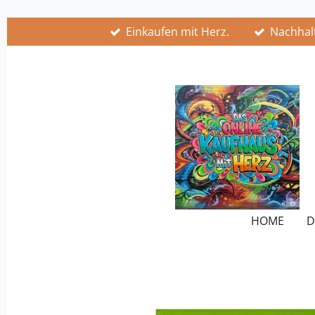
Zum
Einkaufen mit Herz.
Nachhalt
Hauptinhalt
springen
HOME
D