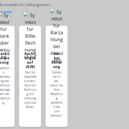
ble Auswahl an Zahlungsarten.
ber
Mollie
Bankü
Rechn
Bar
berwe
ungsk
bei
isung
auf
Abhol
(B2B)
ung
lassisch
e
Nur für
Zahlen
berweis
Geschäfts
Sie in
ng des
kunden:
bar,
echnun
Kauf auf
wenn Sie
sbetrags
Rechnun
Ihre
ach der
g mit
Bestellun
estellun
Zahlung
g
g.
sziel (via
persönlic
Billie).
h bei
uns
abholen.