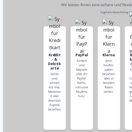
Wir bieten Ihnen eine sichere und flexi
Digitale Abwicklung ü
Kredit
PayPal
Klarna
- &
Einfach
Jetzt
Debitk
und
kaufen,
arte
bequem
später
K
Sicher
über Ihr
bezahlen
und
PayPal-
oder in
Ü
schnell
Konto,
flexiblen
u
mit Visa,
inklusive
Raten
R
Mastercar
Käufersc
zahlen.
g
d oder
hutz.
n
American
B
Express
bezahlen
.