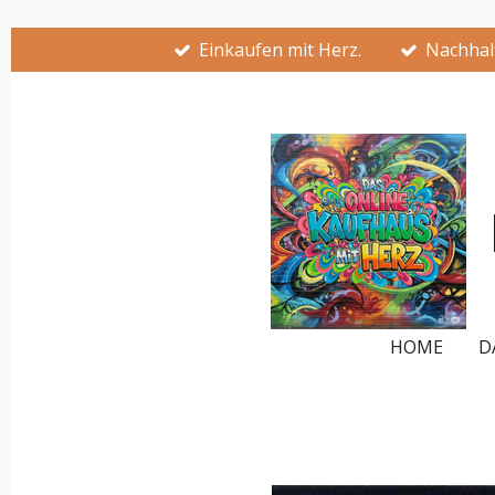
Zum
Einkaufen mit Herz.
Nachhalt
Hauptinhalt
springen
HOME
D