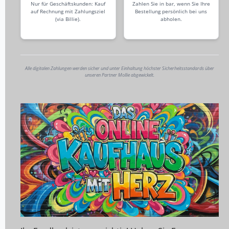
Nur für Geschäftskunden: Kauf
Zahlen Sie in bar, wenn Sie Ihre
auf Rechnung mit Zahlungsziel
Bestellung persönlich bei uns
(via Billie).
abholen.
Alle digitalen Zahlungen werden sicher und unter Einhaltung höchster Sicherheitsstandards über
unseren Partner Mollie abgewickelt.