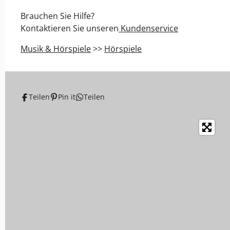
l
l
l
l
e
e
e
e
Brauchen Sie Hilfe?
n
n
n
n
Kontaktieren Sie unseren
Kundenservice
Musik & Hörspiele
>>
Hörspiele
Teilen
Pin it
Teilen