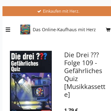
Zum
Einkaufen mit Herz.
Hauptinhalt
springen
Das Online-Kaufhaus mit Herz
Die Drei ???
Folge 109 -
Gefährliches
Quiz
[Musikkassett
e]
1,79 €