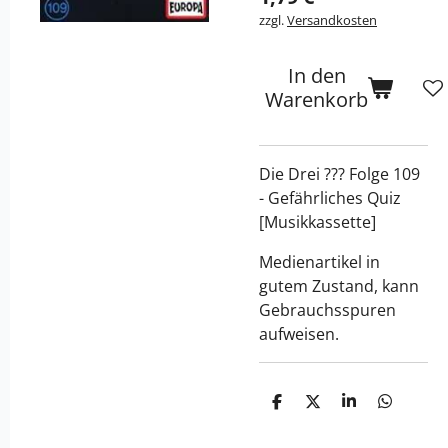
zzgl.
Versandkosten
In den
Warenkorb
Die Drei ??? Folge 109
- Gefährliches Quiz
[Musikkassette]
Medienartikel in
gutem Zustand, kann
Gebrauchsspuren
aufweisen.
T
T
T
T
e
e
e
e
i
i
i
i