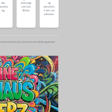
der
Zahlungs
ng
estellu
ziel (via
persönlic
ng.
Billie).
h bei uns
abholen.
erheitsstandards über unseren Partner Mollie abgewickelt.