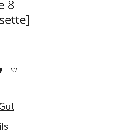
e 8
sette]
 Gut
ls