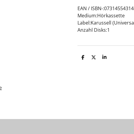
EAN / ISBN-:0731455431
Medium:Hörkassette
Label:Karussell (Universa
Anzahl Disks:1
T
T
T
e
e
e
i
i
i
l
l
l
e
e
e
n
n
n
e