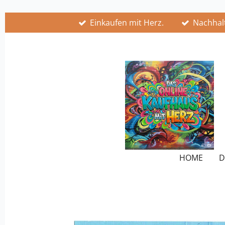
Zum
Einkaufen mit Herz.
Nachhalt
Hauptinhalt
springen
HOME
D