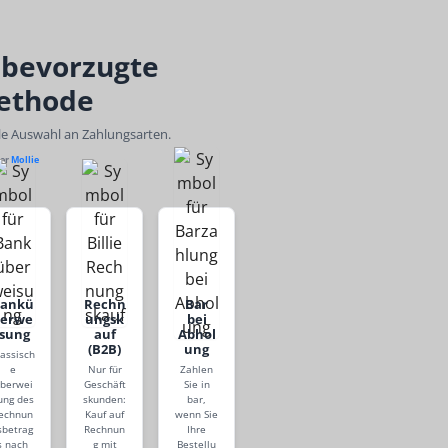
 bevorzugte
ethode
ble Auswahl an Zahlungsarten.
ber
Mollie
Bankü
Rechn
Bar
berwe
ungsk
bei
isung
auf
Abhol
(B2B)
ung
lassisch
e
Nur für
Zahlen
berwei
Geschäft
Sie in
ung des
skunden:
bar,
echnun
Kauf auf
wenn Sie
sbetrag
Rechnun
Ihre
s nach
g mit
Bestellu