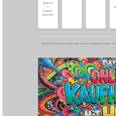
America
n
B
Express
bezahlen
.
Alle digitalen Zahlungen werden sicher und unter Einhaltung höchster Sich