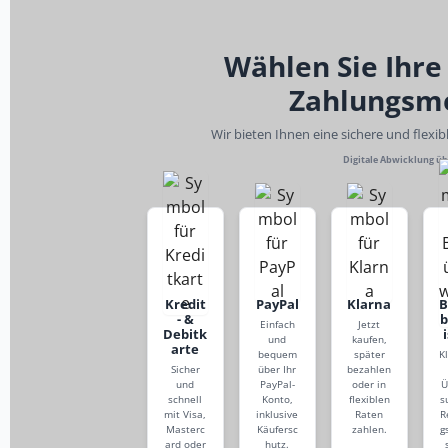
Wählen Sie Ihre
Zahlungsm
Wir bieten Ihnen eine sichere und flexi
Digitale Abwicklung ü
Kredit
PayPal
Klarna
- &
Einfach
Jetzt
Debitk
und
kaufen,
arte
bequem
später
K
Sicher
über Ihr
bezahlen
und
PayPal-
oder in
Ü
schnell
Konto,
flexiblen
s
mit Visa,
inklusive
Raten
R
Masterc
Käufersc
zahlen.
g
ard oder
hutz.