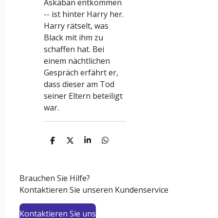
Askaban entkommen
-- ist hinter Harry her.
Harry rätselt, was
Black mit ihm zu
schaffen hat. Bei
einem nächtlichen
Gespräch erfährt er,
dass dieser am Tod
seiner Eltern beteiligt
war.
T
T
T
T
e
e
e
e
i
i
i
i
l
l
l
l
e
e
e
e
Brauchen Sie Hilfe?
n
n
n
n
Kontaktieren Sie unseren Kundenservice
Kontaktieren Sie uns