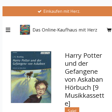
Zum
Einkaufen mit Herz.
Hauptinhalt
springen
Das Online-Kaufhaus mit Herz
Harry Potter
und der
Gefangene
von Askaban
Hörbuch [9
Musikkassett
e]
Sale!