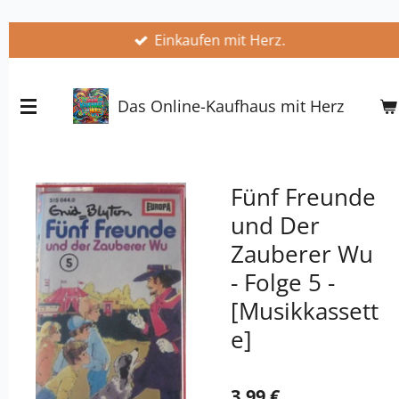
Zum
Einkaufen mit Herz.
Hauptinhalt
springen
Das Online-Kaufhaus mit Herz
Fünf Freunde
und Der
Zauberer Wu
- Folge 5 -
[Musikkassett
e]
3,99 €