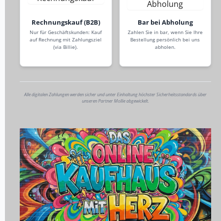
Rechnungskauf (B2B)
Bar bei Abholung
Nur für Geschäftskunden: Kauf
Zahlen Sie in bar, wenn Sie Ihre
auf Rechnung mit Zahlungsziel
Bestellung persönlich bei uns
(via Billie).
abholen.
Alle digitalen Zahlungen werden sicher und unter Einhaltung höchster Sicherheitsstandards über
unseren Partner Mollie abgewickelt.