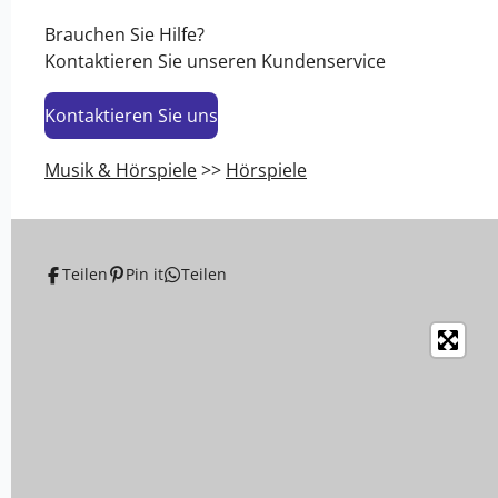
l
l
l
l
e
e
e
e
Brauchen Sie Hilfe?
n
n
n
n
Kontaktieren Sie unseren Kundenservice
Kontaktieren Sie uns
Musik & Hörspiele
>>
Hörspiele
Teilen
Pin it
Teilen