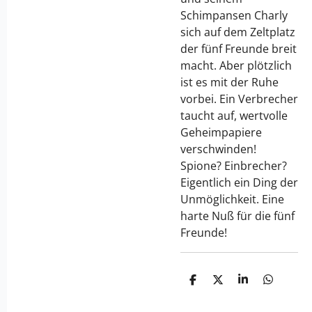
Schimpansen Charly
sich auf dem Zeltplatz
der fünf Freunde breit
macht. Aber plötzlich
ist es mit der Ruhe
vorbei. Ein Verbrecher
taucht auf, wertvolle
Geheimpapiere
verschwinden!
Spione? Einbrecher?
Eigentlich ein Ding der
Unmöglichkeit. Eine
harte Nuß für die fünf
Freunde!
T
T
T
T
e
e
e
e
i
i
i
i