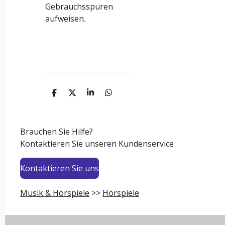
Gebrauchsspuren
aufweisen.
T
T
T
T
e
e
e
e
i
i
i
i
l
l
l
l
e
e
e
e
Brauchen Sie Hilfe?
n
n
n
n
Kontaktieren Sie unseren Kundenservice
Kontaktieren Sie uns
Musik & Hörspiele
>>
Hörspiele